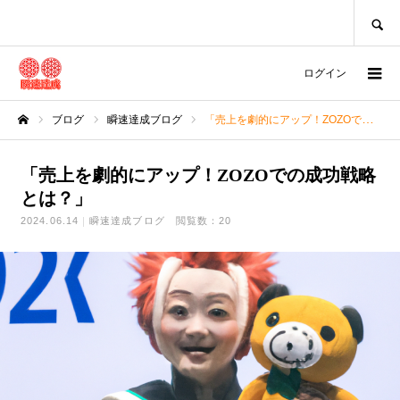
SEARCH
ログイン
ブログ
瞬速達成ブログ
「売上を劇的にアップ！ZOZOでの成功戦略とは？」
ホーム
「売上を劇的にアップ！ZOZOでの成功戦略
とは？」
2024.06.14
瞬速達成ブログ
閲覧数：20