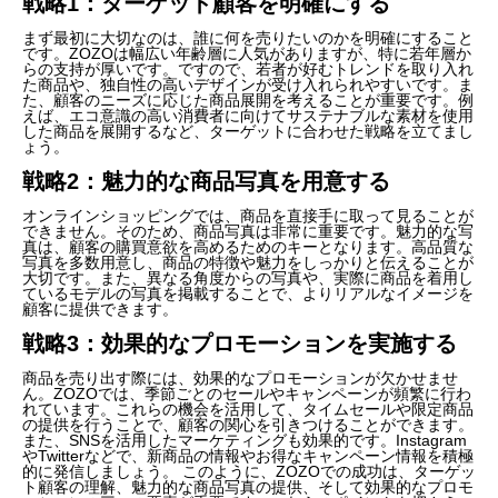
戦略1：ターゲット顧客を明確にする
まず最初に大切なのは、誰に何を売りたいのかを明確にすること
です。ZOZOは幅広い年齢層に人気がありますが、特に若年層か
らの支持が厚いです。ですので、若者が好むトレンドを取り入れ
た商品や、独自性の高いデザインが受け入れられやすいです。ま
た、顧客のニーズに応じた商品展開を考えることが重要です。例
えば、エコ意識の高い消費者に向けてサステナブルな素材を使用
した商品を展開するなど、ターゲットに合わせた戦略を立てまし
ょう。
戦略2：魅力的な商品写真を用意する
オンラインショッピングでは、商品を直接手に取って見ることが
できません。そのため、商品写真は非常に重要です。魅力的な写
真は、顧客の購買意欲を高めるためのキーとなります。高品質な
写真を多数用意し、商品の特徴や魅力をしっかりと伝えることが
大切です。また、異なる角度からの写真や、実際に商品を着用し
ているモデルの写真を掲載することで、よりリアルなイメージを
顧客に提供できます。
戦略3：効果的なプロモーションを実施する
商品を売り出す際には、効果的なプロモーションが欠かせませ
ん。ZOZOでは、季節ごとのセールやキャンペーンが頻繁に行わ
れています。これらの機会を活用して、タイムセールや限定商品
の提供を行うことで、顧客の関心を引きつけることができます。
また、SNSを活用したマーケティングも効果的です。Instagram
やTwitterなどで、新商品の情報やお得なキャンペーン情報を積極
的に発信しましょう。 このように、ZOZOでの成功は、ターゲッ
ト顧客の理解、魅力的な商品写真の提供、そして効果的なプロモ