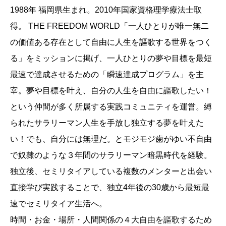
1988年 福岡県生まれ。2010年国家資格理学療法士取
得。 THE FREEDOM WORLD「一人ひとりが唯一無二
の価値ある存在として自由に人生を謳歌する世界をつく
る」をミッションに掲げ、一人ひとりの夢や目標を最短
最速で達成させるための「瞬速達成プログラム」を主
宰。夢や目標を叶え、自分の人生を自由に謳歌したい！
という仲間が多く所属する実践コミュニティを運営。縛
られたサラリーマン人生を手放し独立する夢を叶えた
い！でも、自分には無理だ。とモジモジ歯がゆい不自由
で奴隷のような３年間のサラリーマン暗黒時代を経験。
独立後、セミリタイアしている複数のメンターと出会い
直接学び実践することで、独立4年後の30歳から最短最
速でセミリタイア生活へ。
時間・お金・場所・人間関係の４大自由を謳歌するため