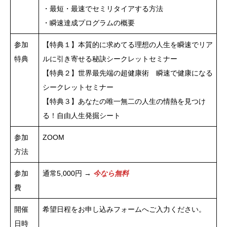
・最短・最速でセミリタイアする方法
・瞬速達成プログラムの概要
参加
【特典１】本質的に求めてる理想の人生を瞬速でリア
特典
ルに引き寄せる秘訣シークレットセミナー
【特典２】世界最先端の超健康術 瞬速で健康になる
シークレットセミナー
【特典３】あなたの唯一無二の人生の情熱を見つけ
る！自由人生発掘シート
参加
ZOOM
方法
参加
通常5,000円 →
今なら無料
費
開催
希望日程をお申し込みフォームへご入力ください。
日時