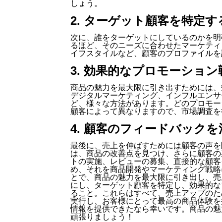
しょう。
2. ターゲット顧客を特定す
次に、誰をターゲットにしているのかを明
るほど、そのニーズに合わせたマーケティ
イフスタイルなど、顧客のプロファイルを
3. 効果的なプロモーショ
商品の魅力を最大限に引き出すためには、
デジタルマーケティング、インフルエンサ
ど、様々な方法があります。どのプロモー
顧客によって異なりますので、市場調査を
4. 顧客のフィードバック
最後に、売上を伸ばすためには顧客の声を
は、商品の改善点を見つけ、さらに顧客の
トの実施、レビューの募集、直接的な顧客
め、それを商品開発やマーケティング戦略
とで、商品の魅力を最大限に引き出し、売
にし、ターゲット顧客を特定し、効果的な
ること。これらはすべて、売上アップのた
実行し、お客様にとって最高の商品体験を
情報を提供できたなら幸いです。商品の魅
頑張りましょう！