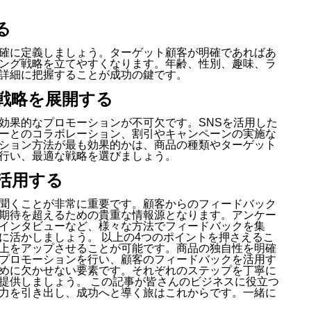
る
確に定義しましょう。ターゲット顧客が明確であればあ
ング戦略を立てやすくなります。年齢、性別、趣味、ラ
詳細に把握することが成功の鍵です。
ン戦略を展開する
効果的なプロモーションが不可欠です。SNSを活用した
ーとのコラボレーション、割引やキャンペーンの実施な
ション方法が最も効果的かは、商品の種類やターゲット
行い、最適な戦略を選びましょう。
を活用する
聞くことが非常に重要です。顧客からのフィードバック
期待を超えるための貴重な情報源となります。アンケー
インタビューなど、様々な方法でフィードバックを集
に活かしましょう。 以上の4つのポイントを押さえるこ
上をアップさせることが可能です。商品の独自性を明確
プロモーションを行い、顧客のフィードバックを活用す
めに欠かせない要素です。それぞれのステップを丁寧に
提供しましょう。 この記事が皆さんのビジネスに役立つ
力を引き出し、成功へと導く旅はこれからです。一緒に