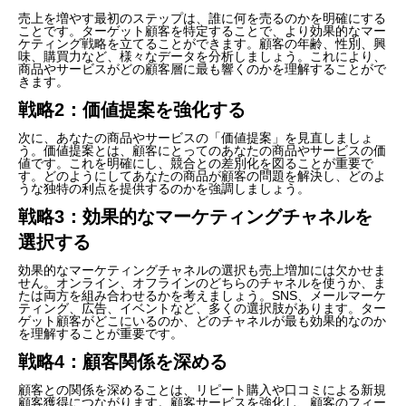
売上を増やす最初のステップは、誰に何を売るのかを明確にする
ことです。ターゲット顧客を特定することで、より効果的なマー
ケティング戦略を立てることができます。顧客の年齢、性別、興
味、購買力など、様々なデータを分析しましょう。これにより、
商品やサービスがどの顧客層に最も響くのかを理解することがで
きます。
戦略2：価値提案を強化する
次に、あなたの商品やサービスの「価値提案」を見直しましょ
う。価値提案とは、顧客にとってのあなたの商品やサービスの価
値です。これを明確にし、競合との差別化を図ることが重要で
す。どのようにしてあなたの商品が顧客の問題を解決し、どのよ
うな独特の利点を提供するのかを強調しましょう。
戦略3：効果的なマーケティングチャネルを
選択する
効果的なマーケティングチャネルの選択も売上増加には欠かせま
せん。オンライン、オフラインのどちらのチャネルを使うか、ま
たは両方を組み合わせるかを考えましょう。SNS、メールマーケ
ティング、広告、イベントなど、多くの選択肢があります。ター
ゲット顧客がどこにいるのか、どのチャネルが最も効果的なのか
を理解することが重要です。
戦略4：顧客関係を深める
顧客との関係を深めることは、リピート購入や口コミによる新規
顧客獲得につながります。顧客サービスを強化し、顧客のフィー