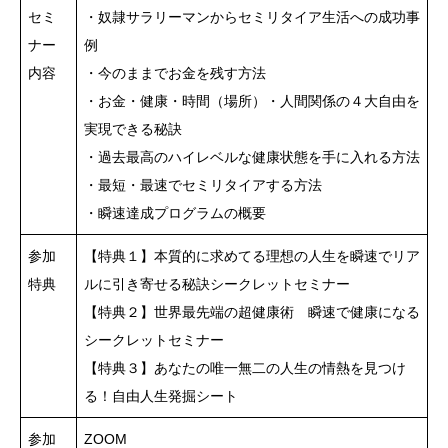
セミ
・奴隷サラリーマンからセミリタイア生活への成功事
ナー
例
内容
・今のままでお金を残す方法
・お金・健康・時間（場所）・人間関係の４大自由を
実現できる秘訣
・過去最高のハイレベルな健康状態を手に入れる方法
・最短・最速でセミリタイアする方法
・瞬速達成プログラムの概要
参加
【特典１】本質的に求めてる理想の人生を瞬速でリア
特典
ルに引き寄せる秘訣シークレットセミナー
【特典２】世界最先端の超健康術 瞬速で健康になる
シークレットセミナー
【特典３】あなたの唯一無二の人生の情熱を見つけ
る！自由人生発掘シート
参加
ZOOM