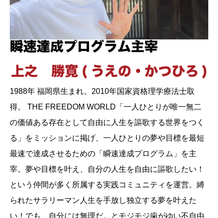
1988年 福岡県生まれ。2010年国家資格理学療法士取
得。 THE FREEDOM WORLD「一人ひとりが唯一無二
の価値ある存在として自由に人生を謳歌する世界をつく
る」をミッションに掲げ、一人ひとりの夢や目標を最短
最速で達成させるための「瞬速達成プログラム」を主
宰。夢や目標を叶え、自分の人生を自由に謳歌したい！
という仲間が多く所属する実践コミュニティを運営。縛
られたサラリーマン人生を手放し独立する夢を叶えた
い！でも、自分には無理だ。とモジモジ歯がゆい不自由