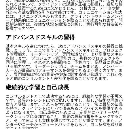
られるスキルで、クライアントの課題を正確に把握し、適切な解
決策を提案するためには欠かせません。 分析力は、データや情
報から有益な洞察を引き出す能力です。コミュニケーション能力
には、リスニングスキルも含まれ、クライアントやチームメンバ
ーと効果的にコミュニケーションを取ることが求められます。問
題解決能力は、複雑な状況を簡潔に分析し、実行可能な解決策を
提案する力です。
アドバンスドスキルの習得
基本スキルを身につけたら、次はアドバンスドスキルの習得に挑
戦しましょう。ここで言うアドバンスドスキルとは、プロジェク
ト管理能力、リーダーシップ、専門知識など、より高度なスキル
を指します。 プロジェクト管理能力は、複数のプロジェクトを
同時に管理し、それぞれを時間内に、予算内で、高品質に完成さ
せる能力です。リーダーシップは、チームをまとめ、メンバー一
人一人が最高のパフォーマンスを発揮できるよう導く力です。ま
た、専門知識は特定の業界や技術に関する深い知識で、これがあ
ると他のコンサルタントと差別化を図ることができます。
継続的な学習と自己成長
コンサルタントとして成功するためには、継続的な学習が不可欠
です。業界のトレンドは常に変わりますし、新しい技術や理論が
次々と登場します。これらを学び続けることで、常に最新の知識
を持ち、クライアントにとって価値あるアドバイスを提供できる
ようになります。 自己成長のためには、定期的にセミナーやワ
ークショップに参加すること、業界の最新情報をチェックするこ
と、そして何よりも実践を通じて学ぶことが重要です。また、メ
ンターやコーチからフィードバックをもらい、自己反省を繰り返
すことも大切です。