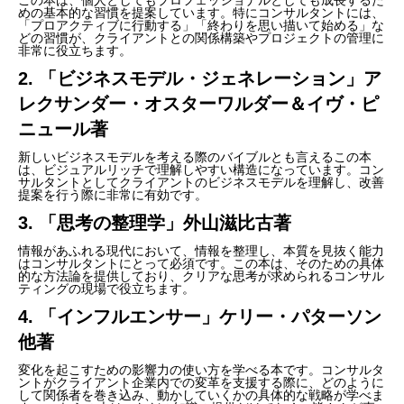
めの基本的な習慣を提案しています。特にコンサルタントには、
「プロアクティブに行動する」「終わりを思い描いて始める」な
どの習慣が、クライアントとの関係構築やプロジェクトの管理に
非常に役立ちます。
2. 「ビジネスモデル・ジェネレーション」ア
レクサンダー・オスターワルダー＆イヴ・ピ
ニュール著
新しいビジネスモデルを考える際のバイブルとも言えるこの本
は、ビジュアルリッチで理解しやすい構造になっています。コン
サルタントとしてクライアントのビジネスモデルを理解し、改善
提案を行う際に非常に有効です。
3. 「思考の整理学」外山滋比古著
情報があふれる現代において、情報を整理し、本質を見抜く能力
はコンサルタントにとって必須です。この本は、そのための具体
的な方法論を提供しており、クリアな思考が求められるコンサル
ティングの現場で役立ちます。
4. 「インフルエンサー」ケリー・パターソン
他著
変化を起こすための影響力の使い方を学べる本です。コンサルタ
ントがクライアント企業内での変革を支援する際に、どのように
して関係者を巻き込み、動かしていくかの具体的な戦略が学べま