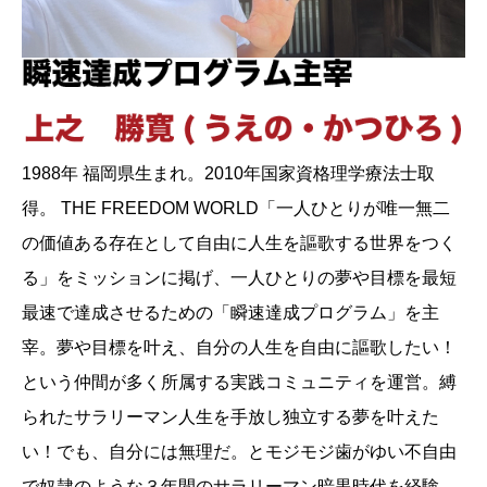
1988年 福岡県生まれ。2010年国家資格理学療法士取
得。 THE FREEDOM WORLD「一人ひとりが唯一無二
の価値ある存在として自由に人生を謳歌する世界をつく
る」をミッションに掲げ、一人ひとりの夢や目標を最短
最速で達成させるための「瞬速達成プログラム」を主
宰。夢や目標を叶え、自分の人生を自由に謳歌したい！
という仲間が多く所属する実践コミュニティを運営。縛
られたサラリーマン人生を手放し独立する夢を叶えた
い！でも、自分には無理だ。とモジモジ歯がゆい不自由
で奴隷のような３年間のサラリーマン暗黒時代を経験。