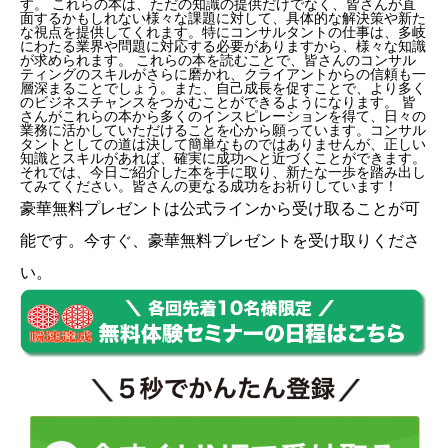
す。 これらの本は、ただの知識の提供だけでなく、皆さんが直
面するかもしれない様々な課題に対して、具体的な解決策や新た
な視点を提供してくれます。特にコンサルタントの仕事は、多岐
にわたる業界や問題に対応する必要がありますから、様々な知識
が求められます。 これらの本を読むことで、皆さんのコンサル
ティングのスキルがさらに磨かれ、クライアントからの信頼も一
層深まることでしょう。また、自己成長を促すことで、より多く
のビジネスチャンスをつかむことができるようになります。 皆
さんがこれらの本から多くのインスピレーションを得て、日々の
業務に活かしていただけることを心から願っています。コンサル
タントとしての道は決して簡単なものではありませんが、正しい
知識とスキルがあれば、確実に成功へと近づくことができます。
それでは、今日ご紹介した本を手に取り、新たな一歩を踏み出し
てみてください。皆さんの更なる成功をお祈りしています！
豪華無料プレゼントは
公式ライン
から受け取ることが可
能です。今すぐ、豪華無料プレゼントを受け取りくださ
い。