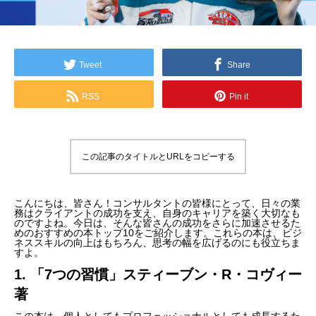
Tweet
Share
RSS
Pin it
この記事のタイトルとURLをコピーする
こんにちは、皆さん！コンサルタントの皆様にとって、日々の業
務はクライアントの成功を支え、自身のキャリアを築く大切なも
のですよね。今日は、そんな皆さんの成功をさらに加速させるた
めのおすすめの本トップ10をご紹介します。これらの本は、ビジ
ネススキルの向上はもちろん、思考の幅を広げるのにも役立ちま
すよ。
1. 「7つの習慣」スティーブン・R・コヴィー
著
この本は、個人としてもプロフェッショナルとしても成長するた