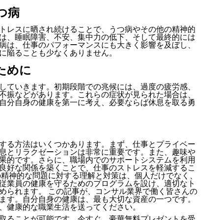
つ病
トレスに晒され続けることで、うつ病やその他の精神的
は、睡眠障害、不安、集中力の低下、そして最終的には
病は、仕事のパフォーマンスにも大きく影響を及ぼし、
に陥ることも少なくありません。
ために
していきます。初期段階での兆候には、過度の疲労感、
不振などがあります。これらの症状が見られた場合は、
自分自身の健康を第一に考え、必要ならば休息を取る勇
する方法はいくつかあります。まず、仕事とプライベー
息とリラクゼーションは非常に重要です。また、趣味や
果的です。さらに、職場内でのサポートシステムを利用
良好な関係を築くことで、仕事のストレスを軽減するこ
の精神的な問題に対する理解と対策は、個人だけでなく、
従業員の健康を守るためのプログラムを設け、適切なト
められます。 この記事が、コンサル業界で働く皆さんの
ます。自分自身の健康は、最も大切な資産の一つです。
、健康的な職業生活を送ってください。
取ることが可能です。今すぐ、豪華無料プレゼントを受