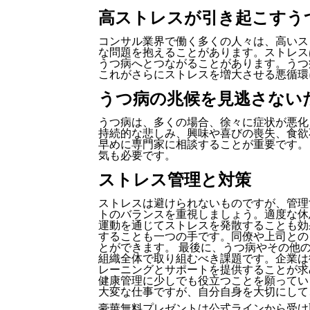
高ストレスが引き起こすう
コンサル業界で働く多くの人々は、高いス
な問題を抱えることがあります。ストレス
うつ病へとつながることがあります。うつ
これがさらにストレスを増大させる悪循環
うつ病の兆候を見逃さない
うつ病は、多くの場合、徐々に症状が悪化
持続的な悲しみ、興味や喜びの喪失、食欲
早めに専門家に相談することが重要です。
気も必要です。
ストレス管理と対策
ストレスは避けられないものですが、管理
トのバランスを重視しましょう。適度な休
運動を通じてストレスを発散することも効
することも一つの手です。同僚や上司との
とができます。 最後に、うつ病やその他
組織全体で取り組むべき課題です。企業は
レーニングとサポートを提供することが求
健康管理に少しでも役立つことを願ってい
大変な仕事ですが、自分自身を大切にして
豪華無料プレゼントは
公式ライン
から受け