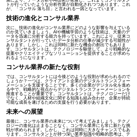
トが行っていたような分析作業が自動化されつつあります。これ
が、「コンサル 落ち目」と言われる一因となっています。
技術の進化とコンサル業界
次に、技術の進化がコンサル業界にどのような影響を与えている
のか見ていきましょう。AIや機械学習のような技術は、大量のデ
ータを迅速に分析する能力を持っています。これにより、従来コ
ンサルタントが行っていたデータ分析の仕事が減少する可能性が
あります。しかし、これは同時に新たな機会の創出でもありま
す。コンサルタントは、テクノロジーを駆使して、より戦略的な
提案やクリエイティブなソリューションを提供することが求めら
れるようになります。
コンサル業界の新たな役割
では、コンサルタントには今後どのような役割が求められるので
しょうか？一つは、クライアント企業のデジタルトランスフォー
メーションを支援することです。多くの企業がデジタル化を進め
る中で、戦略的な視点からデジタルトランスフォーメーションを
推進することが重要です。コンサルタントは、テクノロジーだけ
でなく、人材や組織文化に関する知識も組み合わせ、企業が持続
可能な成長を遂げるための支援を行う必要があります。
未来への展望
最後に、コンサル業界の未来について考えてみましょう。テクノ
ロジーの進化は止まることなく、コンサル業界にも常に新たな挑
戦が求められます。しかし、これは同時に大きなチャンスでもあ
ります。コンサルタントが持つ深い業界知識や戦略的思考は、テ