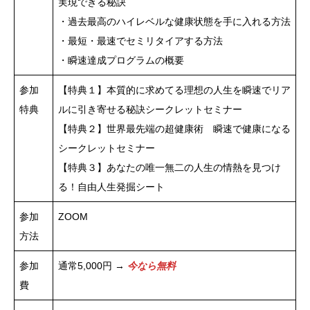
実現できる秘訣
・過去最高のハイレベルな健康状態を手に入れる方法
・最短・最速でセミリタイアする方法
・瞬速達成プログラムの概要
参加
【特典１】本質的に求めてる理想の人生を瞬速でリア
特典
ルに引き寄せる秘訣シークレットセミナー
【特典２】世界最先端の超健康術 瞬速で健康になる
シークレットセミナー
【特典３】あなたの唯一無二の人生の情熱を見つけ
る！自由人生発掘シート
参加
ZOOM
方法
参加
通常5,000円 →
今なら無料
費