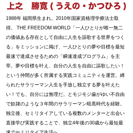
1988年 福岡県生まれ。2010年国家資格理学療法士取
得。 THE FREEDOM WORLD「一人ひとりが唯一無二
の価値ある存在として自由に人生を謳歌する世界をつく
る」をミッションに掲げ、一人ひとりの夢や目標を最短
最速で達成させるための「瞬速達成プログラム」を主
宰。夢や目標を叶え、自分の人生を自由に謳歌したい！
という仲間が多く所属する実践コミュニティを運営。縛
られたサラリーマン人生を手放し独立する夢を叶えた
い！でも、自分には無理だ。とモジモジ歯がゆい不自由
で奴隷のような３年間のサラリーマン暗黒時代を経験。
独立後、セミリタイアしている複数のメンターと出会い
直接学び実践することで、独立4年後の30歳から最短最
速でセミリタイア生活へ。