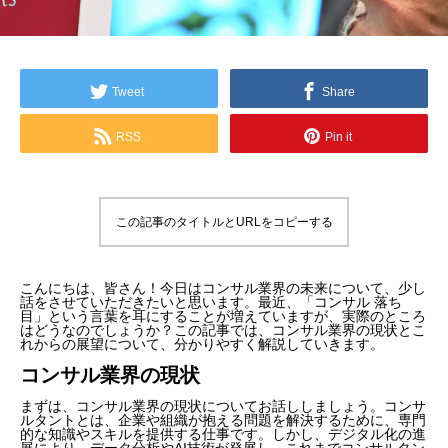
Tweet
Share
RSS
Pin it
この記事のタイトルとURLをコピーする
こんにちは、皆さん！今日はコンサル業界の未来について、少し
話をさせていただきたいと思います。最近、「コンサル 落ち
目」という言葉を耳にすることが増えていますが、実際のところ
はどうなのでしょうか？この記事では、コンサル業界の現状とこ
れからの展望について、分かりやすく解説していきます。
コンサル業界の現状
まずは、コンサル業界の現状についてお話ししましょう。コンサ
ルタントとは、企業や組織が抱える問題を解決するために、専門
的な知識やスキルを提供する仕事です。しかし、デジタル化の進
展により、データ分析やAI技術が発展し、これまでコンサルタン