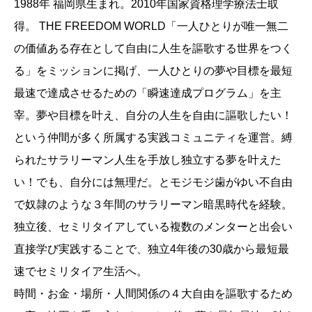
1988年 福岡県生まれ。2010年国家資格理学療法士取
得。 THE FREEDOM WORLD「一人ひとりが唯一無二
の価値ある存在として自由に人生を謳歌する世界をつく
る」をミッションに掲げ、一人ひとりの夢や目標を最短
最速で達成させるための「瞬速達成プログラム」を主
宰。夢や目標を叶え、自分の人生を自由に謳歌したい！
という仲間が多く所属する実践コミュニティを運営。縛
られたサラリーマン人生を手放し独立する夢を叶えた
い！でも、自分には無理だ。とモジモジ歯がゆい不自由
で奴隷のような３年間のサラリーマン暗黒時代を経験。
独立後、セミリタイアしている複数のメンターと出会い
直接学び実践することで、独立4年後の30歳から最短最
速でセミリタイア生活へ。
時間・お金・場所・人間関係の４大自由を謳歌するため