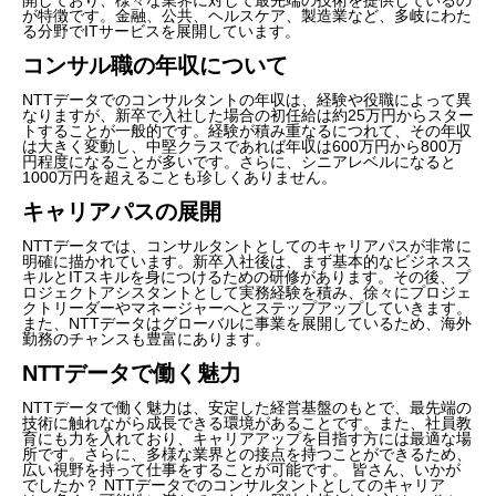
が特徴です。金融、公共、ヘルスケア、製造業など、多岐にわた
る分野でITサービスを展開しています。
コンサル職の年収について
NTTデータでのコンサルタントの年収は、経験や役職によって異
なりますが、新卒で入社した場合の初任給は約25万円からスター
トすることが一般的です。経験が積み重なるにつれて、その年収
は大きく変動し、中堅クラスであれば年収は600万円から800万
円程度になることが多いです。さらに、シニアレベルになると
1000万円を超えることも珍しくありません。
キャリアパスの展開
NTTデータでは、コンサルタントとしてのキャリアパスが非常に
明確に描かれています。新卒入社後は、まず基本的なビジネスス
キルとITスキルを身につけるための研修があります。その後、プ
ロジェクトアシスタントとして実務経験を積み、徐々にプロジェ
クトリーダーやマネージャーへとステップアップしていきます。
また、NTTデータはグローバルに事業を展開しているため、海外
勤務のチャンスも豊富にあります。
NTTデータで働く魅力
NTTデータで働く魅力は、安定した経営基盤のもとで、最先端の
技術に触れながら成長できる環境があることです。また、社員教
育にも力を入れており、キャリアアップを目指す方には最適な場
所です。さらに、多様な業界との接点を持つことができるため、
広い視野を持って仕事をすることが可能です。 皆さん、いかが
でしたか？ NTTデータでのコンサルタントとしてのキャリア