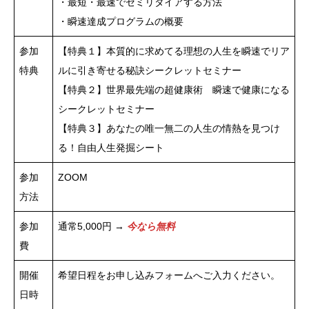
・最短・最速でセミリタイアする方法
・瞬速達成プログラムの概要
参加
【特典１】本質的に求めてる理想の人生を瞬速でリア
特典
ルに引き寄せる秘訣シークレットセミナー
【特典２】世界最先端の超健康術 瞬速で健康になる
シークレットセミナー
【特典３】あなたの唯一無二の人生の情熱を見つけ
る！自由人生発掘シート
参加
ZOOM
方法
参加
通常5,000円 →
今なら無料
費
開催
希望日程をお申し込みフォームへご入力ください。
日時