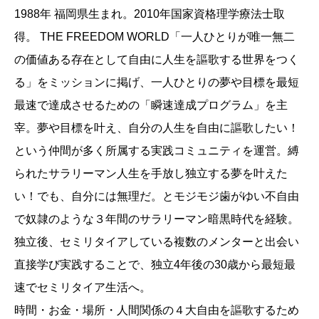
1988年 福岡県生まれ。2010年国家資格理学療法士取
得。 THE FREEDOM WORLD「一人ひとりが唯一無二
の価値ある存在として自由に人生を謳歌する世界をつく
る」をミッションに掲げ、一人ひとりの夢や目標を最短
最速で達成させるための「瞬速達成プログラム」を主
宰。夢や目標を叶え、自分の人生を自由に謳歌したい！
という仲間が多く所属する実践コミュニティを運営。縛
られたサラリーマン人生を手放し独立する夢を叶えた
い！でも、自分には無理だ。とモジモジ歯がゆい不自由
で奴隷のような３年間のサラリーマン暗黒時代を経験。
独立後、セミリタイアしている複数のメンターと出会い
直接学び実践することで、独立4年後の30歳から最短最
速でセミリタイア生活へ。
時間・お金・場所・人間関係の４大自由を謳歌するため