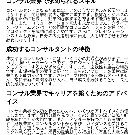
コンサル業界で求められるスキル
コンサルタントになるためには、どのようなスキルが必要でしょ
うか？まず、問題解析能力が非常に重要です。複雑なビジネスの
課題を正確に把握し、効果的な解決策を導き出す能力が求められ
ます。また、コミュニケーション能力も欠かせません。クライア
ントやチームメンバーとの円滑なコミュニケーションを通じて、
プロジェクトを成功に導くためです。さらに、プレゼンテーショ
ンスキルも必須。自分の考えを明確に伝え、人を納得させる力が
必要になります。
成功するコンサルタントの特徴
成功するコンサルタントには、いくつかの共通点があります。一
つは、強いリーダーシップです。プロジェクトを牽引し、チーム
をモチベートする力が求められます。また、柔軟性も重要な特徴
です。市場や技術の変化に応じて、自らのアプローチを柔軟に調
整できる能力が必要です。さらに、学び続ける姿勢も欠かせませ
ん。常に最新の知識を取り入れ、自己成長を続けることが、長期
的な成功につながります。
コンサル業界でキャリアを築くためのアドバ
イス
コンサル業界で成功を収めたい方へ、いくつかアドバイスをお伝
えします。まず、専門分野を見つけ、その分野での深い知識と経
験を積むことが大切です。また、メンターを持つことも有効で
す。経験豊富なコンサルタントから学び、ガイダンスを受けるこ
とで、より速く成長することができます。そして、ネットワーキ
ングを怠らないこと。業界の最新動向を把握し、有益な人脈を築