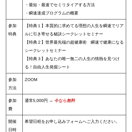
・最短・最速でセミリタイアする方法
・瞬速達成プログラムの概要
参加
【特典１】本質的に求めてる理想の人生を瞬速でリア
特典
ルに引き寄せる秘訣シークレットセミナー
【特典２】世界最先端の超健康術 瞬速で健康になる
シークレットセミナー
【特典３】あなたの唯一無二の人生の情熱を見つけ
る！自由人生発掘シート
参加
ZOOM
方法
参加
通常5,000円 →
今なら無料
費
開催
希望日程をお申し込みフォームへご入力ください。
日時