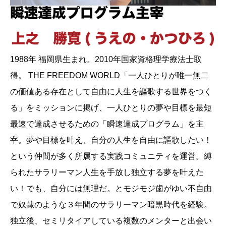
1988年 福岡県生まれ。2010年国家資格理学療法士取
得。 THE FREEDOM WORLD「一人ひとりが唯一無二
の価値ある存在として自由に人生を謳歌する世界をつく
る」をミッションに掲げ、一人ひとりの夢や目標を最短
最速で達成させるための「瞬速達成プログラム」を主
宰。夢や目標を叶え、自分の人生を自由に謳歌したい！
という仲間が多く所属する実践コミュニティを運営。縛
られたサラリーマン人生を手放し独立する夢を叶えた
い！でも、自分には無理だ。とモジモジ歯がゆい不自由
で奴隷のような３年間のサラリーマン暗黒時代を経験。
独立後、セミリタイアしている複数のメンターと出会い