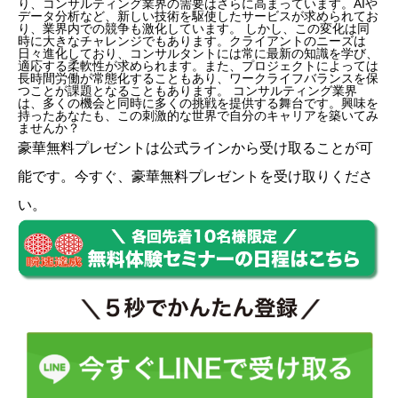
り、コンサルティング業界の需要はさらに高まっています。AIや
データ分析など、新しい技術を駆使したサービスが求められてお
り、業界内での競争も激化しています。 しかし、この変化は同
時に大きなチャレンジでもあります。クライアントのニーズは
日々進化しており、コンサルタントには常に最新の知識を学び、
適応する柔軟性が求められます。また、プロジェクトによっては
長時間労働が常態化することもあり、ワークライフバランスを保
つことが課題となることもあります。 コンサルティング業界
は、多くの機会と同時に多くの挑戦を提供する舞台です。興味を
持ったあなたも、この刺激的な世界で自分のキャリアを築いてみ
ませんか？
豪華無料プレゼントは
公式ライン
から受け取ることが可
能です。今すぐ、豪華無料プレゼントを受け取りくださ
い。