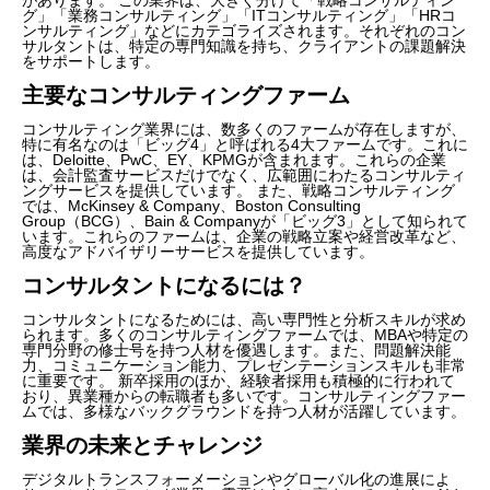
グ」「業務コンサルティング」「ITコンサルティング」「HRコ
ンサルティング」などにカテゴライズされます。それぞれのコン
サルタントは、特定の専門知識を持ち、クライアントの課題解決
をサポートします。
主要なコンサルティングファーム
コンサルティング業界には、数多くのファームが存在しますが、
特に有名なのは「ビッグ4」と呼ばれる4大ファームです。これに
は、Deloitte、PwC、EY、KPMGが含まれます。これらの企業
は、会計監査サービスだけでなく、広範囲にわたるコンサルティ
ングサービスを提供しています。 また、戦略コンサルティング
では、McKinsey & Company、Boston Consulting
Group（BCG）、Bain & Companyが「ビッグ3」として知られて
います。これらのファームは、企業の戦略立案や経営改革など、
高度なアドバイザリーサービスを提供しています。
コンサルタントになるには？
コンサルタントになるためには、高い専門性と分析スキルが求め
られます。多くのコンサルティングファームでは、MBAや特定の
専門分野の修士号を持つ人材を優遇します。また、問題解決能
力、コミュニケーション能力、プレゼンテーションスキルも非常
に重要です。 新卒採用のほか、経験者採用も積極的に行われて
おり、異業種からの転職者も多いです。コンサルティングファー
ムでは、多様なバックグラウンドを持つ人材が活躍しています。
業界の未来とチャレンジ
デジタルトランスフォーメーションやグローバル化の進展によ