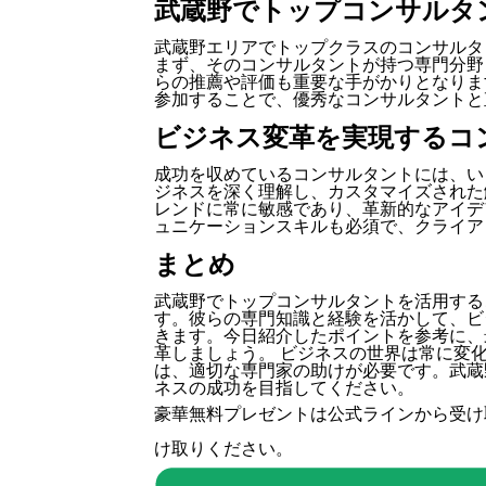
武蔵野でトップコンサルタ
武蔵野エリアでトップクラスのコンサルタ
まず、そのコンサルタントが持つ専門分野
らの推薦や評価も重要な手がかりとなりま
参加することで、優秀なコンサルタントと
ビジネス変革を実現するコ
成功を収めているコンサルタントには、い
ジネスを深く理解し、カスタマイズされた
レンドに常に敏感であり、革新的なアイデ
ュニケーションスキルも必須で、クライア
まとめ
武蔵野でトップコンサルタントを活用する
す。彼らの専門知識と経験を活かして、ビ
きます。今日紹介したポイントを参考に、
革しましょう。 ビジネスの世界は常に変
は、適切な専門家の助けが必要です。武蔵
ネスの成功を目指してください。
豪華無料プレゼントは
公式ライン
から受け
け取りください。