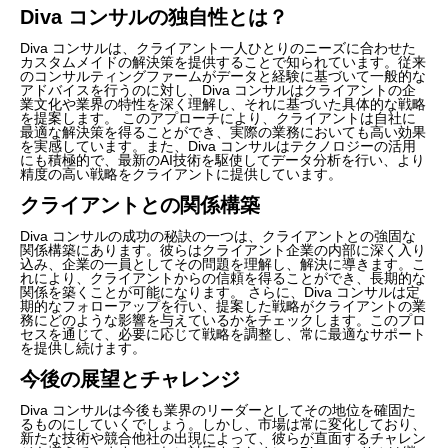
Diva コンサルの独自性とは？
Diva コンサルは、クライアント一人ひとりのニーズに合わせた
カスタムメイドの解決策を提供することで知られています。従来
のコンサルティングファームがデータと経験に基づいて一般的な
アドバイスを行うのに対し、Diva コンサルはクライアントの企
業文化や業界の特性を深く理解し、それに基づいた具体的な戦略
を提案します。 このアプローチにより、クライアントは自社に
最適な解決策を得ることができ、実際の業務においても高い効果
を実感しています。また、Diva コンサルはテクノロジーの活用
にも積極的で、最新のAI技術を駆使してデータ分析を行い、より
精度の高い戦略をクライアントに提供しています。
クライアントとの関係構築
Diva コンサルの成功の秘訣の一つは、クライアントとの強固な
関係構築にあります。彼らはクライアント企業の内部に深く入り
込み、企業の一員としてその問題を理解し、解決に導きます。こ
れにより、クライアントからの信頼を得ることができ、長期的な
関係を築くことが可能になります。 さらに、Diva コンサルは定
期的なフォローアップを行い、提案した戦略がクライアントの業
務にどのような影響を与えているかをチェックします。このプロ
セスを通じて、必要に応じて戦略を調整し、常に最適なサポート
を提供し続けます。
今後の展望とチャレンジ
Diva コンサルは今後も業界のリーダーとしてその地位を確固た
るものにしていくでしょう。しかし、市場は常に変化しており、
新たな技術や競合他社の出現によって、彼らが直面するチャレン