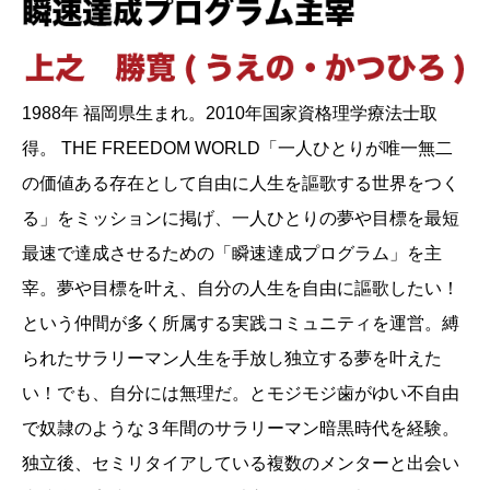
1988年 福岡県生まれ。2010年国家資格理学療法士取
得。 THE FREEDOM WORLD「一人ひとりが唯一無二
の価値ある存在として自由に人生を謳歌する世界をつく
る」をミッションに掲げ、一人ひとりの夢や目標を最短
最速で達成させるための「瞬速達成プログラム」を主
宰。夢や目標を叶え、自分の人生を自由に謳歌したい！
という仲間が多く所属する実践コミュニティを運営。縛
られたサラリーマン人生を手放し独立する夢を叶えた
い！でも、自分には無理だ。とモジモジ歯がゆい不自由
で奴隷のような３年間のサラリーマン暗黒時代を経験。
独立後、セミリタイアしている複数のメンターと出会い