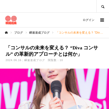
SEARCH
ログイン
ブログ
瞬速達成ブログ
「コンサルの未来を変える？ “Diva コンサル” の革新的アプローチとは何か」
ホーム
「コンサルの未来を変える？ “Diva コンサ
ル” の革新的アプローチとは何か」
2024.06.16
瞬速達成ブログ
閲覧数：10