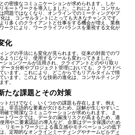
との密接なコミュニケーションが求められます。しか
リモートワークを導入しました。これにより、コンサル
は問題ではなくなり、オンラインでのミーティングやプ
変化は、コンサルタントにとっても大きなチャンスです。
より多くのクライアントと仕事をする機会が増え、業務
ワークにより、ワークライフバランスを重視する文化が
変化
ィングの手法にも変化が見られます。従来の対面でのワ
るようになり、使用するツールも変わってきました。
コミュニケーションツールが活用され、クライアントとのやり取り
、データ分析やプロジェクト管理においても、クラウドベ
ています。これにより、どこからでもリアルタイムで情
ています。このような技術の進化は、コンサルティング
ます。
新たな課題とその対策
ットだけでなく、いくつかの課題も存在します。例え
は、非言語的な要素が欠けるため、誤解が生じやすいこ
明確で簡潔なコミュニケーションが求められます。 ま
ートワークでは、データの漏洩リスクが高まるため、適
の使用や二要素認証の導入など、企業はデータ保護のため
に、リモートワークによる孤立感やモチベーションの低下
は、定期的なオンラインミーティングやチームビルディ