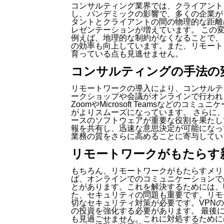
コンサルティング業界では、クライアント
し、パンデミックの影響で、多くの企業が
タントとクライアントの間の物理的な距離
レゼンテーションが増えています。 この
例えば、地理的な制約がなくなることで、
の効率も向上しています。また、リモート
育っている点も見逃せません。
コンサルティングの手法の
リモートワークの導入により、コンサルテ
ークショップや会議がオンラインで行われ
ZoomやMicrosoft Teamsなどの
がよりスムーズになっています。 さらに
ースのソフトウェアが重要な役割を果たし
報を共有し、迅速な意思決定が可能になっ
業務の質をさらに高めることに寄与してい
リモートワークがもたらす
もちろん、リモートワークがもたらすメリ
ば、オンラインでのコミュニケーションで
とがあります。これを解決するためには、
た、セキュリティの問題も重要です。リモ
切なセキュリティ対策が必要です。VPN
の投資を強化する必要があります。 最後
も見過ごせません。これに対処するために