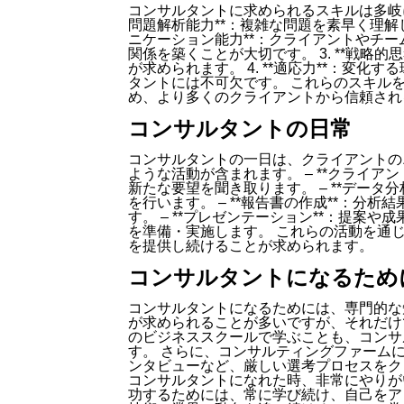
コンサルタントに求められるスキルは多岐に
問題解析能力**：複雑な問題を素早く理解し
ニケーション能力**：クライアントやチ
関係を築くことが大切です。 3. **戦略
が求められます。 4. **適応力**：変
タントには不可欠です。 これらのスキル
め、より多くのクライアントから信頼され
コンサルタントの日常
コンサルタントの一日は、クライアントの
ような活動が含まれます。 – **クライア
新たな要望を聞き取ります。 – **データ
を行います。 – **報告書の作成**：分
す。 – **プレゼンテーション**：提案
を準備・実施します。 これらの活動を通
を提供し続けることが求められます。
コンサルタントになるため
コンサルタントになるためには、専門的な
が求められることが多いですが、それだけ
のビジネススクールで学ぶことも、コンサ
す。 さらに、コンサルティングファーム
ンタビューなど、厳しい選考プロセスをク
コンサルタントになれた時、非常にやりが
功するためには、常に学び続け、自己をア