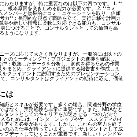
わたりますが、特に重要なのは以下の四つです。 1. **
、根本原因を突き止める能力が必要です。 2. **コミュ
ームメンバーと効果的にコミュニケーションを取り、信頼
的思考力**：長期的な視点で戦略を立て、実行に移す計画力
化する環境や新しい情報に柔軟に対応できる能力も、コンサル
を身につけることで、コンサルタントとしての価値を高
るようになります。
ニーズに応じて大きく異なりますが、一般的には以下の
ントとのミーティング**：プロジェクトの進捗を確認し、
分析**：収集したデータを分析し、洞察を得るための作業
析結果をまとめ、クライアントに提供する報告書を作成しま
や成果をクライアントに説明するためのプレゼンテーション
じて、コンサルタントはクライアントの期待に応え、価値
には
知識とスキルが必要です。多くの場合、関連分野の学位
ではなく、実務経験も非常に重要です。また、MBAなど
ルタントとしてのキャリアを加速させる一つの方法で
に入るためには、インターンシップやケーススタディのイ
リアする必要があります。しかし、これらの努力を経て
いのある仕事が待っています。 コンサルタントとして成
ップデートしていくことが重要です。新しいトレンドや