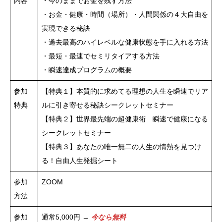
内容
・今のままでお金を残す方法
・お金・健康・時間（場所）・人間関係の４大自由を
実現できる秘訣
・過去最高のハイレベルな健康状態を手に入れる方法
・最短・最速でセミリタイアする方法
・瞬速達成プログラムの概要
参加
【特典１】本質的に求めてる理想の人生を瞬速でリア
特典
ルに引き寄せる秘訣シークレットセミナー
【特典２】世界最先端の超健康術 瞬速で健康になる
シークレットセミナー
【特典３】あなたの唯一無二の人生の情熱を見つけ
る！自由人生発掘シート
参加
ZOOM
方法
参加
通常5,000円 →
今なら無料