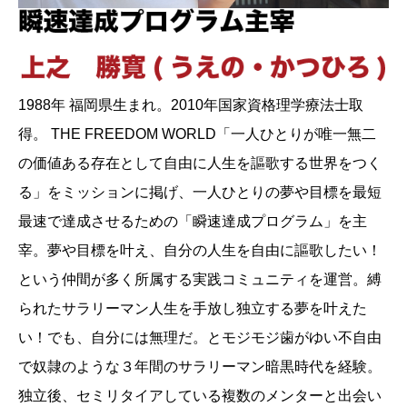
1988年 福岡県生まれ。2010年国家資格理学療法士取
得。 THE FREEDOM WORLD「一人ひとりが唯一無二
の価値ある存在として自由に人生を謳歌する世界をつく
る」をミッションに掲げ、一人ひとりの夢や目標を最短
最速で達成させるための「瞬速達成プログラム」を主
宰。夢や目標を叶え、自分の人生を自由に謳歌したい！
という仲間が多く所属する実践コミュニティを運営。縛
られたサラリーマン人生を手放し独立する夢を叶えた
い！でも、自分には無理だ。とモジモジ歯がゆい不自由
で奴隷のような３年間のサラリーマン暗黒時代を経験。
独立後、セミリタイアしている複数のメンターと出会い