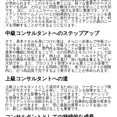
が求められます。このスキルを磨くには、様々な業界のケースス
タディを読み、どのように問題が解決されたかを学ぶことが大切
です。 次に、コミュニケーション能力も非常に重要です。クラ
イアントやチームメンバーとの効果的なコミュニケーションを通
じて、プロジェクトをスムーズに進行させることができます。特
に、リスニングスキルを高めることで、クライアントの真のニー
ズを理解することができるようになります。
中級コンサルタントへのステップアップ
さて、基本スキルを身につけた後は、さらに一歩進んで中級コン
サルタントを目指しましょう。中級コンサルタントとしてのキャ
リアを築くためには、専門性を深めることが重要です。 一つの
業界や機能に特化することで、その分野のエキスパートとして認
識されるようになります。例えば、金融、IT、ヘルスケアなど、
自分の興味や背景に合った分野を選び、深い知識を蓄えることが
大切です。 また、プロジェクト管理スキルも磨くことが必要で
す。複数のプロジェクトを同時に管理し、各プロジェクトが期限
内に、かつ高品質で完了するよう努力することが求められます。
上級コンサルタントへの道
上級コンサルタントとして成功するためには、リーダーシップ能
力が不可欠です。チームを率い、プロジェクトを指導すること
で、より大きな影響を与えることができます。 リーダーシップ
を発揮するには、信頼を築くことが重要です。チームメンバーや
クライアントから信頼されることで、より効果的な提案や変更を
行うことができます。また、常に最新の業界トレンドを追いか
け、新しい知識を学び続けることも重要です。
コンサルタントとしての持続的な成長