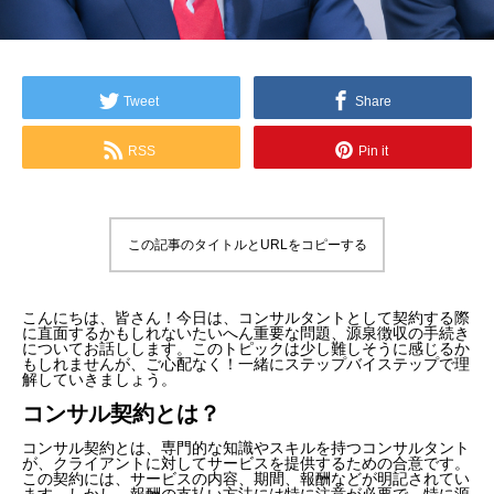
Tweet
Share
RSS
Pin it
この記事のタイトルとURLをコピーする
こんにちは、皆さん！今日は、コンサルタントとして契約する際
に直面するかもしれないたいへん重要な問題、源泉徴収の手続き
についてお話しします。このトピックは少し難しそうに感じるか
もしれませんが、ご心配なく！一緒にステップバイステップで理
解していきましょう。
コンサル契約とは？
コンサル契約とは、専門的な知識やスキルを持つコンサルタント
が、クライアントに対してサービスを提供するための合意です。
この契約には、サービスの内容、期間、報酬などが明記されてい
ます。しかし、報酬の支払い方法には特に注意が必要で、特に源