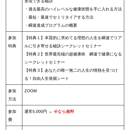
実現できる秘訣
・過去最高のハイレベルな健康状態を手に入れる方法
・最短・最速でセミリタイアする方法
・瞬速達成プログラムの概要
参加
【特典１】本質的に求めてる理想の人生を瞬速でリア
特典
ルに引き寄せる秘訣シークレットセミナー
【特典２】世界最先端の超健康術 瞬速で健康になる
シークレットセミナー
【特典３】あなたの唯一無二の人生の情熱を見つけ
る！自由人生発掘シート
参加
ZOOM
方法
参加
通常5,000円 →
今なら無料
費