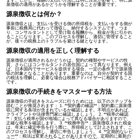
泉徴収の適用があるかどうかを理解することが重要です。
源泉徴収とは何か？
源泉徴収とは、支払いを受ける側の所得税を、支払いをする側が
事前に税務局に代わって徴収し、納付するシステムです。つま
り、コンサルタントとして受け取る報酬から、税金が先に引かれ
ることになります。このプロセスを理解し、適切に管理すること
が、後々の税務上のトラブルを避ける鍵となります。
源泉徴収の適用を正しく理解する
源泉徴収が適用されるかどうかは、契約の種類やサービスの性
質、さらにはコンサルタントの居住国によって異なります。例え
ば、日本国内でサービスを提供する場合、一定の条件下で源泉徴
収の対象となることがあります。重要なのは、自分が契約する国
の税法を理解し、必要な場合は税務アドバイザーに相談すること
です。
源泉徴収の手続きをマスターする方法
源泉徴収の手続きをスムーズに行うためには、以下のステップを
踏むことが推奨されます： 1. **契約書の確認**：契約書に源泉徴
収に関する条項が含まれているか確認します。不明点があれば、
クライアントや法律専門家に確認しましょう。 2. **税率の確認
**：支払う税率が国や地域によって異なる場合がありますので、
正確な税率を確認します。 3. **税務申告**：源泉徴収された税金
は、年末に確定申告を行う際に、所得税として計上されます。こ
のプロセスを理解し、適切に申告しましょう。 4. **定期的なレビ
ュー**：税法は変更されることがありますので、定期的に最新の