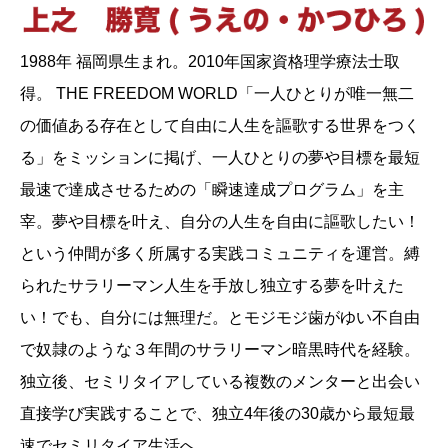
1988年 福岡県生まれ。2010年国家資格理学療法士取
得。 THE FREEDOM WORLD「一人ひとりが唯一無二
の価値ある存在として自由に人生を謳歌する世界をつく
る」をミッションに掲げ、一人ひとりの夢や目標を最短
最速で達成させるための「瞬速達成プログラム」を主
宰。夢や目標を叶え、自分の人生を自由に謳歌したい！
という仲間が多く所属する実践コミュニティを運営。縛
られたサラリーマン人生を手放し独立する夢を叶えた
い！でも、自分には無理だ。とモジモジ歯がゆい不自由
で奴隷のような３年間のサラリーマン暗黒時代を経験。
独立後、セミリタイアしている複数のメンターと出会い
直接学び実践することで、独立4年後の30歳から最短最
速でセミリタイア生活へ。