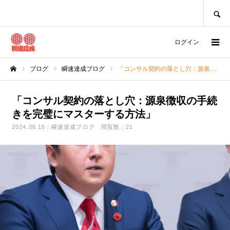
SEARCH
ログイン
ブログ
瞬速達成ブログ
「コンサル契約の落とし穴：源泉徴収の手続きを完璧にマスターする方法」
ホーム
「コンサル契約の落とし穴：源泉徴収の手続
きを完璧にマスターする方法」
2024.06.16
瞬速達成ブログ
閲覧数：21