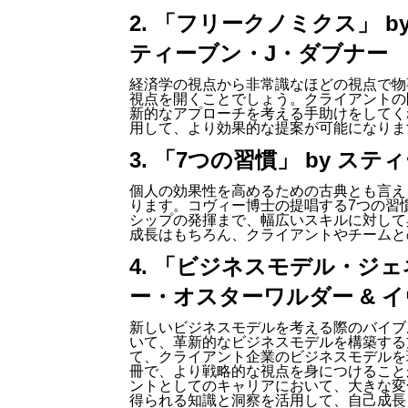
2. 「フリークノミクス」 b
ティーブン・J・ダブナー
経済学の視点から非常識なほどの視点で物
視点を開くことでしょう。クライアントの
新的なアプローチを考える手助けをしてく
用して、より効果的な提案が可能になりま
3. 「7つの習慣」 by ス
個人の効果性を高めるための古典とも言え
ります。コヴィー博士の提唱する7つの習
シップの発揮まで、幅広いスキルに対して
成長はもちろん、クライアントやチームと
4. 「ビジネスモデル・ジェ
ー・オスターワルダー & 
新しいビジネスモデルを考える際のバイブ
いて、革新的なビジネスモデルを構築する
て、クライアント企業のビジネスモデルを
冊で、より戦略的な視点を身につけること
ントとしてのキャリアにおいて、大きな変
得られる知識と洞察を活用して、自己成長