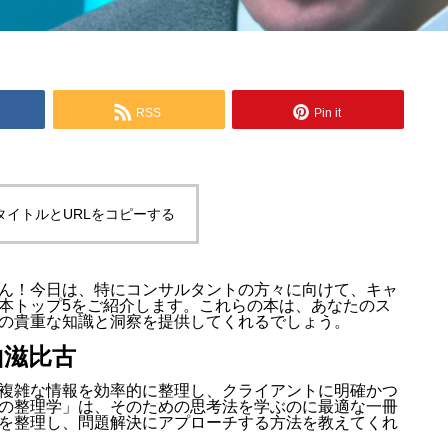
RSS
Pin it
タイトルとURLをコピーする
ん！今日は、特にコンサルタントの方々に向けて、キャ
本トップ5をご紹介します。これらの本は、あなたのス
の貴重な知識と洞察を提供してくれるでしょう。
山滋比古
複雑な情報を効率的に整理し、クライアントに明確かつ
の整理学」は、そのための思考法を学ぶのに最適な一冊
を整理し、問題解決にアプローチする方法を教えてくれ