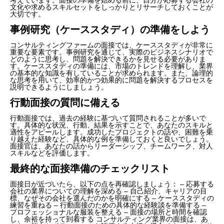
文化や求めるスキルセットをしっかりとリサーチしておくことが
大切です。
事例研究（ケーススタディ）の準備をしよう
コンサルティングファームの面接では、ケーススタディが非常に
重要な要素です。事例研究を通じて、実際のビジネスシナリオで
どのように思考し、問題を解決できるかを見せる必要がありま
す。ケーススタディの準備には、市場のトレンドを理解し、業界
の基本的な知識を有していることが求められます。また、論理的
な思考を用いて、効率的かつ効果的に問題を解決するプロセスを
説明できるようにしましょう。
行動面接の質問に備える
行動面接では、過去の経験に基づいて質問されることが多いで
す。具体的な状況、行動、結果を示すことで、あなたのスキルと
適性をアピールします。成功したプロジェクトの話や、困難を乗
り越えた経験など、具体的な例を準備しておくと良いでしょう。
面接官は、あなたの話からリーダーシップ、チームワーク、対人
スキルなどを評価します。
最終的な面接準備のチェックリスト
面接日が近づいたら、以下の点を再確認しましょう： – 応募する
会社の業界についての理解を深める – 自己紹介、キャリアの目
標、なぜその会社を選んだのかを明確にする – ケーススタディの
練習を重ねる – 行動面接のための具体的な経験談を準備する –
プロフェッショナルな服装を整える – 面接の場所と時間を確認
し、余裕を持って到着する コンサルティング業界の面接は、あ