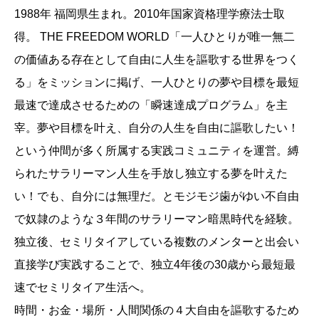
1988年 福岡県生まれ。2010年国家資格理学療法士取
得。 THE FREEDOM WORLD「一人ひとりが唯一無二
の価値ある存在として自由に人生を謳歌する世界をつく
る」をミッションに掲げ、一人ひとりの夢や目標を最短
最速で達成させるための「瞬速達成プログラム」を主
宰。夢や目標を叶え、自分の人生を自由に謳歌したい！
という仲間が多く所属する実践コミュニティを運営。縛
られたサラリーマン人生を手放し独立する夢を叶えた
い！でも、自分には無理だ。とモジモジ歯がゆい不自由
で奴隷のような３年間のサラリーマン暗黒時代を経験。
独立後、セミリタイアしている複数のメンターと出会い
直接学び実践することで、独立4年後の30歳から最短最
速でセミリタイア生活へ。
時間・お金・場所・人間関係の４大自由を謳歌するため