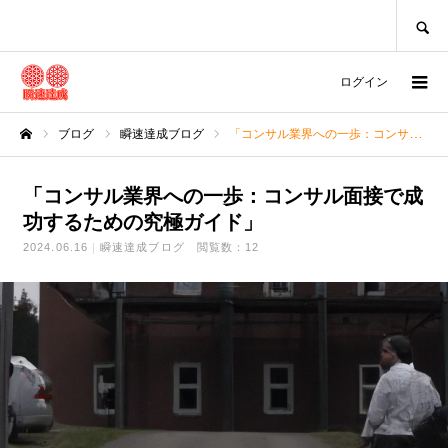
SEARCH
ログイン
ブログ
瞬速達成ブログ
「コンサル業界への一歩：コンサル面接で成功するための究極ガイド」
ホーム
「コンサル業界への一歩：コンサル面接で成
功するための究極ガイド」
2024.06.16
瞬速達成ブログ
閲覧数：12