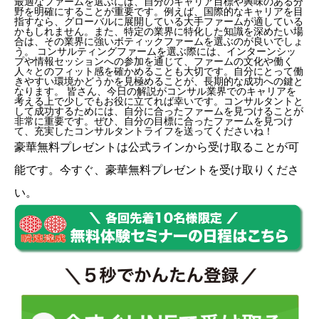
最適なファームを選ぶには、自分のキャリア目標や興味のある分
野を明確にすることが重要です。例えば、国際的なキャリアを目
指すなら、グローバルに展開している大手ファームが適している
かもしれません。また、特定の業界に特化した知識を深めたい場
合は、その業界に強いボティックファームを選ぶのが良いでしょ
う。 コンサルティングファームを選ぶ際には、インターンシッ
プや情報セッションへの参加を通じて、ファームの文化や働く
人々とのフィット感を確かめることも大切です。自分にとって働
きやすい環境かどうかを見極めることが、長期的な成功への鍵と
なります。 皆さん、今日の解説がコンサル業界でのキャリアを
考える上で少しでもお役に立てれば幸いです。コンサルタントと
して成功するためには、自分に合ったファームを見つけることが
非常に重要です。ぜひ、自分の目標に合ったファームを見つけ
て、充実したコンサルタントライフを送ってくださいね！
豪華無料プレゼントは
公式ライン
から受け取ることが可
能です。今すぐ、豪華無料プレゼントを受け取りくださ
い。