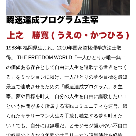
1988年 福岡県生まれ。2010年国家資格理学療法士取
得。 THE FREEDOM WORLD「一人ひとりが唯一無二
の価値ある存在として自由に人生を謳歌する世界をつく
る」をミッションに掲げ、一人ひとりの夢や目標を最短
最速で達成させるための「瞬速達成プログラム」を主
宰。夢や目標を叶え、自分の人生を自由に謳歌したい！
という仲間が多く所属する実践コミュニティを運営。縛
られたサラリーマン人生を手放し独立する夢を叶えた
い！でも、自分には無理だ。とモジモジ歯がゆい不自由
で奴隷のような３年間のサラリーマン暗黒時代を経験。