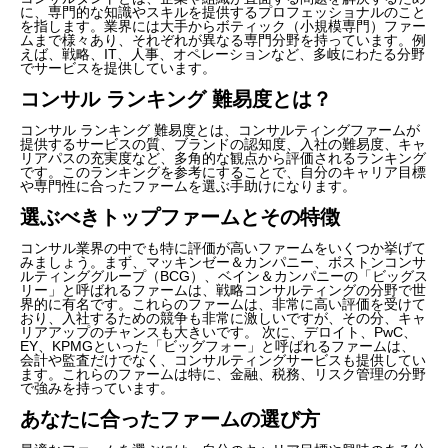
に、専門的な知識やスキルを提供するプロフェッショナルのこと
を指します。業界には大手からボティック（小規模専門）ファー
ムまで様々あり、それぞれが異なる専門分野を持っています。例
えば、戦略、IT、人事、オペレーションなど、多岐にわたる分野
でサービスを提供しています。
コンサル ランキング 難易度とは？
コンサル ランキング 難易度とは、コンサルティングファームが
提供するサービスの質、ブランドの認知度、入社の難易度、キャ
リアパスの充実度など、多角的な観点から評価されるランキング
です。このランキングを参考にすることで、自分のキャリア目標
や専門性に合ったファームを選ぶ手助けになります。
選ぶべきトップファームとその特徴
コンサル業界の中でも特に評価が高いファームをいくつか挙げて
みましょう。まず、マッキンゼー＆カンパニー、ボストンコンサ
ルティンググループ（BCG）、ベイン＆カンパニーの「ビッグス
リー」と呼ばれるファームは、戦略コンサルティングの分野で世
界的に有名です。これらのファームは、非常に高い評価を受けて
おり、入社するための競争も非常に激しいですが、その分、キャ
リアアップのチャンスも大きいです。 次に、デロイト、PwC、
EY、KPMGといった「ビッグフォー」と呼ばれるファームは、
会計や監査だけでなく、コンサルティングサービスも提供してい
ます。これらのファームは特に、金融、税務、リスク管理の分野
で強みを持っています。
あなたに合ったファームの選び方