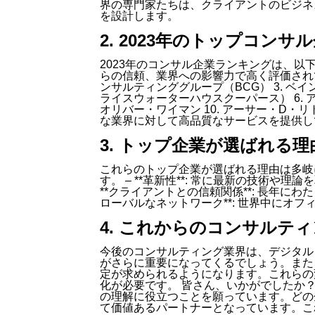
界の専門家たちは、クライアントのビジネ
を設計します。
2. 2023年のトップコン
2023年のコンサル企業ランキングは、
らの信頼、業界への影響力で高く評価されてい
ンサルティンググループ（BCG） 3. ベイン
ライスウォーターハウスクーパース） 6. アクセ
オリバー・ワイマン 10. アーサー・D
な業界に対して高品質なサービスを提供し
3. トップ企業が選ばれる理
これらのトップ企業が選ばれる理由は多岐
す。 – **革新性**: 常に最新の技術や
**クライアントとの信頼関係**: 長年にわ
ローバルなネットワーク**: 世界中にオ
4. これからのコンサルテ
今後のコンサルティング業界は、デジタル
がさらに重要になってくるでしょう。また
定が求められるようになります。これらの
化が必要です。 皆さん、いかがでしたか
の理解に役立つことを願っています。どの
て価値あるパートナーとなっています。こ