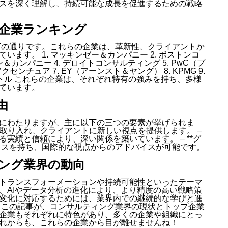
スを深く理解し、持続可能な成長を促進するための戦略
サル企業ランキング
以下の通りです。これらの企業は、革新性、クライアントか
ます。 1. マッキンゼー＆カンパニー 2. ボストンコ
＆カンパニー 4. デロイトコンサルティング 5. PwC（プ
ンチュア 7. EY（アーンスト＆ヤング） 8. KPMG 9.
・リトル これらの企業は、それぞれ特有の強みを持ち、多様
ています。
由
にわたりますが、主に以下の三つの要素が挙げられま
理論を取り入れ、クライアントに新しい視点を提供します。 –
たる実績と信頼により、深い関係を築いています。 – **グ
フィスを持ち、国際的な視点からのアドバイスが可能です。
ィング業界の動向
トランスフォーメーションや持続可能性といったテーマ
、AIやデータ分析の進化により、より精度の高い戦略策
変化に対応するためには、業界内での継続的な学びと進
？この記事が、コンサルティング業界の現状とトップ企業
企業もそれぞれに特色があり、多くの企業や組織にとっ
れからも、これらの企業から目が離せませんね！