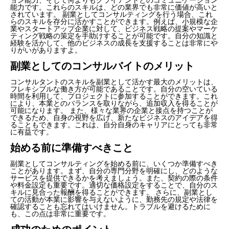
能力です。これらのスキルは、どの業界でも非常に価値が高いと
されています。 副業としてコンサルティングを行う場合、これ
らのスキルを存分に活かすことができます。例えば、小規模な企
業やスタートアップ企業に対して、ビジネス戦略の提案やマーケ
ティング戦略の策定を手助けすることが可能です。自分の知識と
経験を活かして、他のビジネスの成長を支援することは非常にや
りがいがありますよ。
副業としてのコンサルバイトのメリット
コンサルタントのスキルを副業として活かす最大のメリットは、
フレキシブルな働き方が可能であることです。自分の空いている
時間を利用して、プロジェクトに参加することができます。これ
により、本業とのバランスを取りながら、追加収入を得ることが
可能になります。 また、様々な業界の企業と接点を持つことが
できるため、自身の視野を広げ、新たなビジネスのアイデアを得
ることもできます。これは、自分自身のキャリアにとっても非常
に有益です。
始める前に準備すべきこと
副業としてコンサルティングを始める前に、いくつか準備すべき
ことがあります。まず、自分の専門分野を明確にし、どのような
サービスを提供できるかを考えましょう。また、契約の際の条件
や料金設定も重要です。適切な価格設定をすることで、自分のス
キルに見合った報酬を得ることができます。 さらに、副業とし
ての活動が本業に影響を与えないように、勤務先の規定や法律を
確認することも忘れてはいけません。トラブルを避けるために
も、この点は非常に重要です。