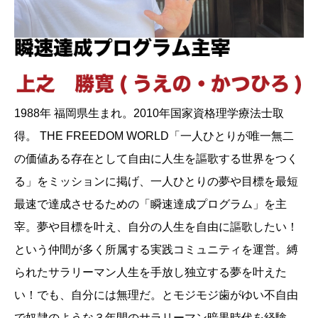
1988年 福岡県生まれ。2010年国家資格理学療法士取
得。 THE FREEDOM WORLD「一人ひとりが唯一無二
の価値ある存在として自由に人生を謳歌する世界をつく
る」をミッションに掲げ、一人ひとりの夢や目標を最短
最速で達成させるための「瞬速達成プログラム」を主
宰。夢や目標を叶え、自分の人生を自由に謳歌したい！
という仲間が多く所属する実践コミュニティを運営。縛
られたサラリーマン人生を手放し独立する夢を叶えた
い！でも、自分には無理だ。とモジモジ歯がゆい不自由
で奴隷のような３年間のサラリーマン暗黒時代を経験。