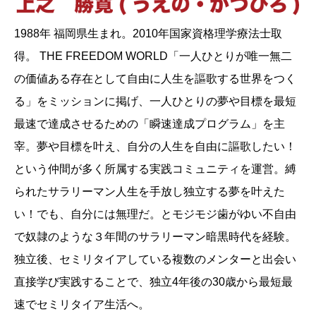
1988年 福岡県生まれ。2010年国家資格理学療法士取
得。 THE FREEDOM WORLD「一人ひとりが唯一無二
の価値ある存在として自由に人生を謳歌する世界をつく
る」をミッションに掲げ、一人ひとりの夢や目標を最短
最速で達成させるための「瞬速達成プログラム」を主
宰。夢や目標を叶え、自分の人生を自由に謳歌したい！
という仲間が多く所属する実践コミュニティを運営。縛
られたサラリーマン人生を手放し独立する夢を叶えた
い！でも、自分には無理だ。とモジモジ歯がゆい不自由
で奴隷のような３年間のサラリーマン暗黒時代を経験。
独立後、セミリタイアしている複数のメンターと出会い
直接学び実践することで、独立4年後の30歳から最短最
速でセミリタイア生活へ。