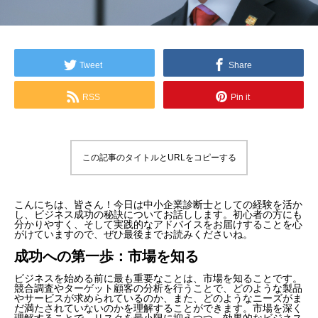
Tweet
Share
RSS
Pin it
この記事のタイトルとURLをコピーする
こんにちは、皆さん！今日は中小企業診断士としての経験を活か
し、ビジネス成功の秘訣についてお話しします。初心者の方にも
分かりやすく、そして実践的なアドバイスをお届けすることを心
がけていますので、ぜひ最後までお読みくださいね。
成功への第一歩：市場を知る
ビジネスを始める前に最も重要なことは、市場を知ることです。
競合調査やターゲット顧客の分析を行うことで、どのような製品
やサービスが求められているのか、また、どのようなニーズがま
だ満たされていないのかを理解することができます。市場を深く
理解することで、リスクを最小限に抑えつつ、効果的なビジネス