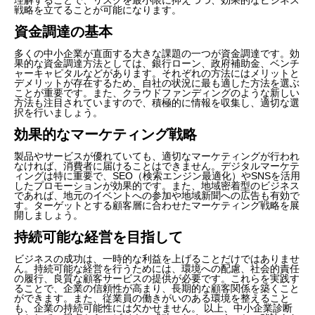
戦略を立てることが可能になります。
資金調達の基本
多くの中小企業が直面する大きな課題の一つが資金調達です。効
果的な資金調達方法としては、銀行ローン、政府補助金、ベンチ
ャーキャピタルなどがあります。それぞれの方法にはメリットと
デメリットが存在するため、自社の状況に最も適した方法を選ぶ
ことが重要です。また、クラウドファンディングのような新しい
方法も注目されていますので、積極的に情報を収集し、適切な選
択を行いましょう。
効果的なマーケティング戦略
製品やサービスが優れていても、適切なマーケティングが行われ
なければ、消費者に届けることはできません。デジタルマーケテ
ィングは特に重要で、SEO（検索エンジン最適化）やSNSを活用
したプロモーションが効果的です。また、地域密着型のビジネス
であれば、地元のイベントへの参加や地域新聞への広告も有効で
す。ターゲットとする顧客層に合わせたマーケティング戦略を展
開しましょう。
持続可能な経営を目指して
ビジネスの成功は、一時的な利益を上げることだけではありませ
ん。持続可能な経営を行うためには、環境への配慮、社会的責任
の履行、良質な顧客サービスの提供が必要です。これらを実践す
ることで、企業の信頼性が高まり、長期的な顧客関係を築くこと
ができます。また、従業員の働きがいのある環境を整えること
も、企業の持続可能性には欠かせません。 以上、中小企業診断