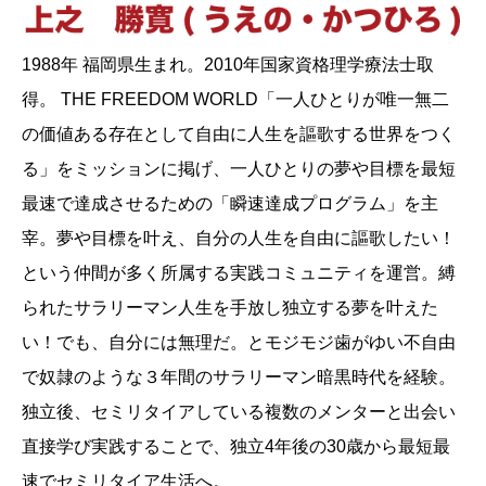
1988年 福岡県生まれ。2010年国家資格理学療法士取
得。 THE FREEDOM WORLD「一人ひとりが唯一無二
の価値ある存在として自由に人生を謳歌する世界をつく
る」をミッションに掲げ、一人ひとりの夢や目標を最短
最速で達成させるための「瞬速達成プログラム」を主
宰。夢や目標を叶え、自分の人生を自由に謳歌したい！
という仲間が多く所属する実践コミュニティを運営。縛
られたサラリーマン人生を手放し独立する夢を叶えた
い！でも、自分には無理だ。とモジモジ歯がゆい不自由
で奴隷のような３年間のサラリーマン暗黒時代を経験。
独立後、セミリタイアしている複数のメンターと出会い
直接学び実践することで、独立4年後の30歳から最短最
速でセミリタイア生活へ。