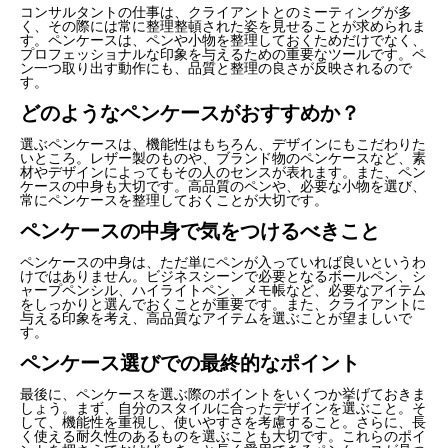
コンサルタントの仕事は、クライアントとのミーティングが多
く、その際には常に整理整頓された姿を見せることが求められま
す。ペンケースは、ペンや小物を整理しておくためだけでなく、
プロフェッショナルな印象を与えるための重要なツールです。ペ
ン一つ取り出す動作にも、品質と整理の良さが反映されるので
す。
どのようなペンケースがおすすめか？
選ぶペンケースは、機能性はもちろん、デザインにもこだわりた
いところ。レザー製のものや、ブランド物のペンケースなど、素
材やデザインによってもその人のセンスが表れます。また、ペン
ケースの中身も大切です。高品質のペンや、必要な小物を選び、
常にペンケースを整理しておくことが大切です。
ペンケースの中身で気をつけるべきこと
ペンケースの中身は、ただ単にペンが入っていれば良いというわ
けではありません。ビジネスシーンで必要となるボールペン、シ
ャープペンシル、ハイライトペン、メモ帳など、必要なアイテム
をしっかりと選んでおくことが重要です。また、クライアントに
与える印象を考え、高品質なアイテムを選ぶことが望ましいで
す。
ペンケース選びでの最終的なポイント
最後に、ペンケースを選ぶ際のポイントをいくつか挙げておきま
しょう。まず、自分のスタイルに合ったデザインを選ぶこと。そ
して、機能性を重視し、使いやすさを考慮すること。さらに、長
く使える耐久性のあるものを選ぶことも大切です。これらのポイ