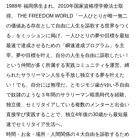
1988年 福岡県生まれ。2010年国家資格理学療法士取
得。 THE FREEDOM WORLD「一人ひとりが唯一無二
の価値ある存在として自由に人生を謳歌する世界をつく
る」をミッションに掲げ、一人ひとりの夢や目標を最短
最速で達成させるための「瞬速達成プログラム」を主
宰。夢や目標を叶え、自分の人生を自由に謳歌したい！
という仲間が多く所属する実践コミュニティを運営。縛
られたサラリーマン人生を手放し独立する夢を叶えた
い！でも、自分には無理だ。とモジモジ歯がゆい不自由
で奴隷のような３年間のサラリーマン暗黒時代を経験。
独立後、セミリタイアしている複数のメンターと出会い
直接学び実践することで、独立4年後の30歳から最短最
速でセミリタイア生活へ。
時間・お金・場所・人間関係の４大自由を謳歌するため