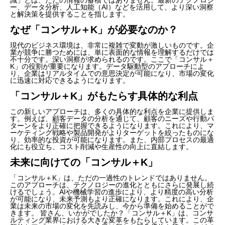
ー、データ分析、人工知能（AI）などを活用して、より深い洞察
と解決策を提供することを指します。
なぜ「コンサル＋K」が必要なのか？
現代のビジネス環境は、非常に複雑で変動が激しいものです。企
業が競争に勝つためには、単に表面的な情報を理解するだけでは
不十分です。深い洞察が求められるのです。ここで「コンサル＋
K」の役割が重要になります。データ駆動型のアプローチによ
り、企業はリアルタイムでの意思決定が可能になり、市場の変化
に迅速に対応できるようになります。
「コンサル＋K」がもたらす具体的な利点
この新しいアプローチは、多くの具体的な利点を企業に提供しま
す。例えば、顧客データの分析を通じて、顧客のニーズや行動パ
ターンをより正確に把握できるようになります。これにより、マ
ーケティング戦略や製品開発がよりターゲットを絞ったものにな
り、効率的な投資が可能になります。また、内部プロセスの最適
化にも役立ち、コスト削減や生産性の向上に直結します。
未来に向けての「コンサル＋K」
「コンサル＋K」は、ただの一過性のトレンドではありません。
このアプローチは、テクノロジーの進化とともにさらに発展し続
けるでしょう。AIや機械学習の進歩により、より精度の高い分析
が可能になり、未来予測もより正確になります。これにより、企
業は未来の市場の変化を先読みし、今から準備を始めることがで
きます。 皆さん、いかがでしたか？「コンサル＋K」は、コンサ
ルティング業界における大きな変革をもたらしています。この革