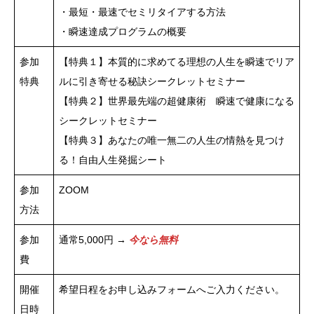
・最短・最速でセミリタイアする方法
・瞬速達成プログラムの概要
参加
【特典１】本質的に求めてる理想の人生を瞬速でリア
特典
ルに引き寄せる秘訣シークレットセミナー
【特典２】世界最先端の超健康術 瞬速で健康になる
シークレットセミナー
【特典３】あなたの唯一無二の人生の情熱を見つけ
る！自由人生発掘シート
参加
ZOOM
方法
参加
通常5,000円 →
今なら無料
費
開催
希望日程をお申し込みフォームへご入力ください。
日時