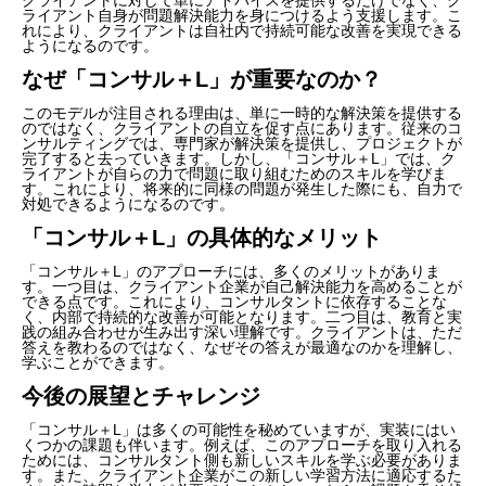
ライアント自身が問題解決能力を身につけるよう支援します。こ
れにより、クライアントは自社内で持続可能な改善を実現できる
ようになるのです。
なぜ「コンサル＋L」が重要なのか？
このモデルが注目される理由は、単に一時的な解決策を提供する
のではなく、クライアントの自立を促す点にあります。従来のコ
ンサルティングでは、専門家が解決策を提供し、プロジェクトが
完了すると去っていきます。しかし、「コンサル＋L」では、ク
ライアントが自らの力で問題に取り組むためのスキルを学びま
す。これにより、将来的に同様の問題が発生した際にも、自力で
対処できるようになるのです。
「コンサル＋L」の具体的なメリット
「コンサル＋L」のアプローチには、多くのメリットがありま
す。一つ目は、クライアント企業が自己解決能力を高めることが
できる点です。これにより、コンサルタントに依存することな
く、内部で持続的な改善が可能となります。二つ目は、教育と実
践の組み合わせが生み出す深い理解です。クライアントは、ただ
答えを教わるのではなく、なぜその答えが最適なのかを理解し、
学ぶことができます。
今後の展望とチャレンジ
「コンサル＋L」は多くの可能性を秘めていますが、実装にはい
くつかの課題も伴います。例えば、このアプローチを取り入れる
ためには、コンサルタント側も新しいスキルを学ぶ必要がありま
す。また、クライアント企業がこの新しい学習方法に適応するた