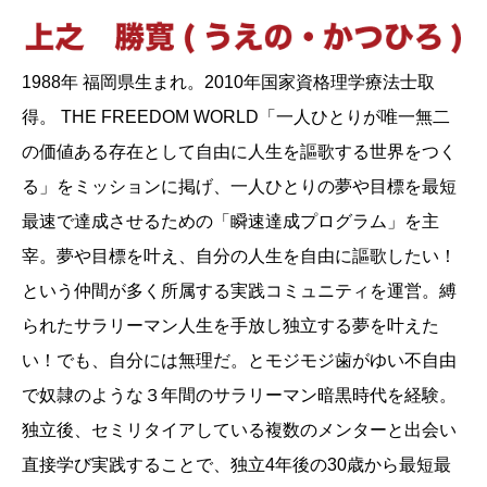
1988年 福岡県生まれ。2010年国家資格理学療法士取
得。 THE FREEDOM WORLD「一人ひとりが唯一無二
の価値ある存在として自由に人生を謳歌する世界をつく
る」をミッションに掲げ、一人ひとりの夢や目標を最短
最速で達成させるための「瞬速達成プログラム」を主
宰。夢や目標を叶え、自分の人生を自由に謳歌したい！
という仲間が多く所属する実践コミュニティを運営。縛
られたサラリーマン人生を手放し独立する夢を叶えた
い！でも、自分には無理だ。とモジモジ歯がゆい不自由
で奴隷のような３年間のサラリーマン暗黒時代を経験。
独立後、セミリタイアしている複数のメンターと出会い
直接学び実践することで、独立4年後の30歳から最短最