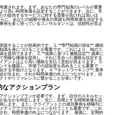
考慮されます。まず、あなたの専門知識のレベルが重要
より高い時間単価を設定することができます。次に、市
たの提供するサービスに対する需要が高ければ高いほ
さらに、あなたの経験や過去の実績も時間単価を決定する
事例を多く持っているコンサルタントは、信頼性が高ま
ることが効果的です。 1. **専門知識の深化**: 継続
知識を身につけることが重要です。これにより、他のコ
供できます。 2. **成果に基づく価格設定**: 成果に
て明確な価値を提供し、それに見合った価格を設定する
イアントはより高い価格を支払う意欲が高まります。 3.
のブランドを構築し、市場での認知度を高めることも重要で
手助けとなります。 4. **ネットワーキング**: 業界
会が生まれ、それが時間単価の向上につながります。信
クトやリファレンスに繋がることが多いです。
的なアクションプラン
アクションプランが必要です。まず、自分のスキルセッ
があるかを特定します。次に、目標とする時間単価を設
画します。 また、クライアントとの成功事例を積極적に
メディアでプロモーションを行うことも重要です。これ
され、時間単価の向上につながります。 最後に、定期的