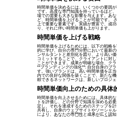
時間単価を決めるには、いくつかの要因が
です。高度な専門知識を持っているほど、
場での需要も大きな影響を与えます。あな
ど、時間単価を上げることが可能です。 
上で重要な要素です。実績が豊富で、成功
り、それに伴い時間単価も上がります。
時間単価を上げる戦略
時間単価を上げるためには、以下の戦略を実践す
的に学び、自分の専門分野において最新の
ンサルタントと差別化を図り、より高い価値を提
コミットすることで、クライアントに対し
ことができます。成果が明確な場合、クラ
**ブランディングの強化**: 自分自身
す。強いブランドは、高い時間単価を正当化する
内での良好な関係を築くことで、新たな機
頼できるネットワークは、新しいプロジェ
時間単価向上のための具体
時間単価を向上させるためには、具体的な
トを評価し、どの分野で知識を深める必要
定し、それを達成するためのステップを計
共有し、自身のウェブサイトやソーシャル
により、あなたの専門性と成果が広く認知