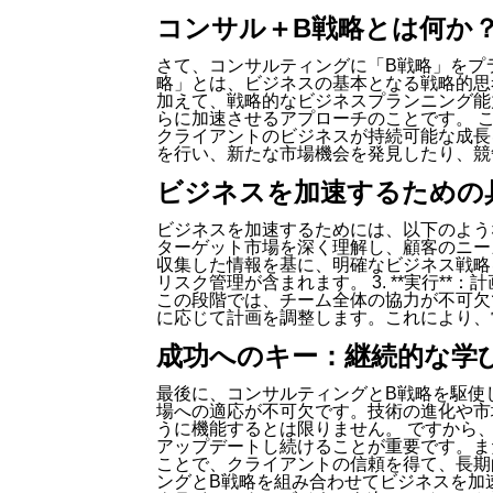
コンサル＋B戦略とは何か
さて、コンサルティングに「B戦略」をプ
略」とは、ビジネスの基本となる戦略的思
加えて、戦略的なビジネスプランニング能
らに加速させるアプローチのことです。 
クライアントのビジネスが持続可能な成長
を行い、新たな市場機会を発見したり、競
ビジネスを加速するための
ビジネスを加速するためには、以下のようなス
ターゲット市場を深く理解し、顧客のニーズや
収集した情報を基に、明確なビジネス戦略
リスク管理が含まれます。 3. **実行*
この段階では、チーム全体の協力が不可欠です
に応じて計画を調整します。これにより、
成功へのキー：継続的な学
最後に、コンサルティングとB戦略を駆使
場への適応が不可欠です。技術の進化や市
うに機能するとは限りません。 ですから
アップデートし続けることが重要です。ま
ことで、クライアントの信頼を得て、長期
ングとB戦略を組み合わせてビジネスを加