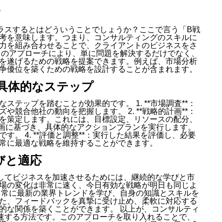
？
ラスするとはどういうことでしょうか？ここで言う「B戦
考を意味します。つまり、コンサルティングのスキルに
力を組み合わせることで、クライアントのビジネスをさ
このアプローチにより、単に問題を解決するだけでなく、
を遂げるための戦略を提案できます。例えば、市場分析
争優位を築くための戦略を設計することが含まれます。
具体的なステップ
テップを踏むことが効果的です。 1. **市場調査**：
競合他社の動向を把握します。 2. **戦略的計画**：
を策定します。これには、目標設定、リソースの配分、
*：計画に基づき、具体的なアクションプランを実行します。
。 4. **評価と調整**：実行した結果を評価し、必要
常に最適な戦略を維持することができます。
びと適応
してビジネスを加速させるためには、継続的な学びと市
場の変化は非常に速く、今日有効な戦略が明日も同じよ
、常に最新の業界トレンドを学び、自身の知識とスキルを
た、フィードバックを真摯に受け止め、柔軟に対応する
的な関係を築くことができます。 以上が、コンサルティ
速する方法です。このアプローチを取り入れることで、