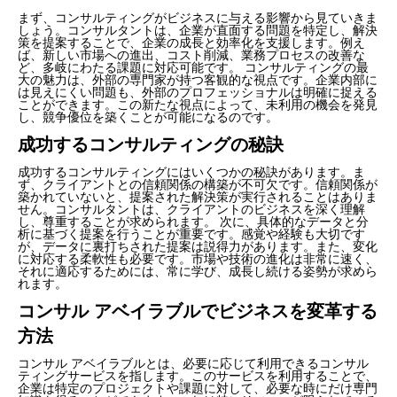
まず、コンサルティングがビジネスに与える影響から見ていきま
しょう。コンサルタントは、企業が直面する問題を特定し、解決
策を提案することで、企業の成長と効率化を支援します。例え
ば、新しい市場への進出、コスト削減、業務プロセスの改善な
ど、多岐にわたる課題に対応可能です。 コンサルティングの最
大の魅力は、外部の専門家が持つ客観的な視点です。企業内部に
は見えにくい問題も、外部のプロフェッショナルは明確に捉える
ことができます。この新たな視点によって、未利用の機会を発見
し、競争優位を築くことが可能になるのです。
成功するコンサルティングの秘訣
成功するコンサルティングにはいくつかの秘訣があります。ま
ず、クライアントとの信頼関係の構築が不可欠です。信頼関係が
築かれていないと、提案された解決策が実行されることはありま
せん。コンサルタントは、クライアントのビジネスを深く理解
し、尊重することが求められます。 次に、具体的なデータと分
析に基づく提案を行うことが重要です。感覚や経験も大切です
が、データに裏打ちされた提案は説得力があります。また、変化
に対応する柔軟性も必要です。市場や技術の進化は非常に速く、
それに適応するためには、常に学び、成長し続ける姿勢が求めら
れます。
コンサル アベイラブルでビジネスを変革する
方法
コンサル アベイラブルとは、必要に応じて利用できるコンサル
ティングサービスを指します。このサービスを利用することで、
企業は特定のプロジェクトや課題に対して、必要な時にだけ専門