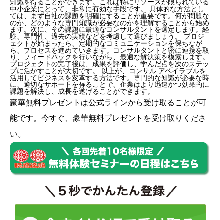
知識を得ることができます。これは特にリソースが限られている
中小企業にとって、非常に有効な手段です。 具体的な方法とし
ては、まず自社の課題を明確にすることが重要です。何が問題な
のか、どのような専門知識が必要なのかを理解することから始め
ます。次に、その課題に最適なコンサルタントを選定します。経
験、専門性、過去の実績などを考慮して選びましょう。 プロジ
ェクトが始まったら、定期的なコミュニケーションを保ちなが
ら、プロセスを進めていきます。コンサルタントと密に連携を取
り、フィードバックを行いながら、最適な解決策を模索します。
プロジェクトの完了後は、成果を評価し、学んだ点を次のステッ
プに活かすことが大切です。 以上が、コンサル アベイラブルを
活用してビジネスを変革する方法です。専門的な知識が必要な時
に、適切なサポートを得ることで、企業はより迅速かつ効果的に
課題を解決し、成長を遂げることができます。
豪華無料プレゼントは
公式ライン
から受け取ることが可
能です。今すぐ、豪華無料プレゼントを受け取りくださ
い。