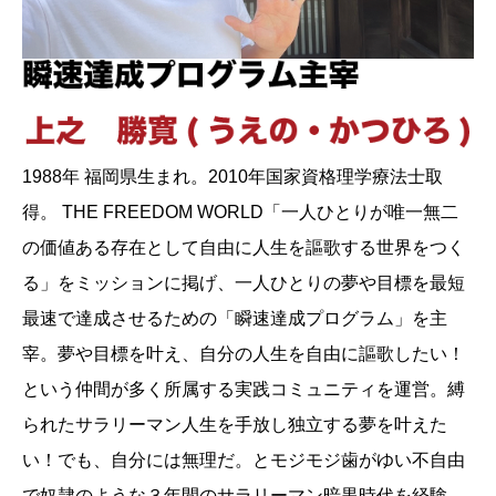
1988年 福岡県生まれ。2010年国家資格理学療法士取
得。 THE FREEDOM WORLD「一人ひとりが唯一無二
の価値ある存在として自由に人生を謳歌する世界をつく
る」をミッションに掲げ、一人ひとりの夢や目標を最短
最速で達成させるための「瞬速達成プログラム」を主
宰。夢や目標を叶え、自分の人生を自由に謳歌したい！
という仲間が多く所属する実践コミュニティを運営。縛
られたサラリーマン人生を手放し独立する夢を叶えた
い！でも、自分には無理だ。とモジモジ歯がゆい不自由
で奴隷のような３年間のサラリーマン暗黒時代を経験。