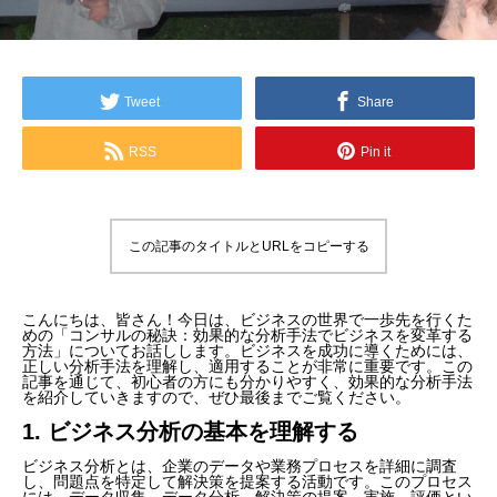
Tweet
Share
RSS
Pin it
この記事のタイトルとURLをコピーする
こんにちは、皆さん！今日は、ビジネスの世界で一歩先を行くた
めの「コンサルの秘訣：効果的な分析手法でビジネスを変革する
方法」についてお話しします。ビジネスを成功に導くためには、
正しい分析手法を理解し、適用することが非常に重要です。この
記事を通じて、初心者の方にも分かりやすく、効果的な分析手法
を紹介していきますので、ぜひ最後までご覧ください。
1. ビジネス分析の基本を理解する
ビジネス分析とは、企業のデータや業務プロセスを詳細に調査
し、問題点を特定して解決策を提案する活動です。このプロセス
には、データ収集、データ分析、解決策の提案、実施、評価とい