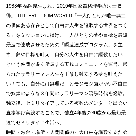
1988年 福岡県生まれ。2010年国家資格理学療法士取
得。 THE FREEDOM WORLD「一人ひとりが唯一無二
の価値ある存在として自由に人生を謳歌する世界をつく
る」をミッションに掲げ、一人ひとりの夢や目標を最短
最速で達成させるための「瞬速達成プログラム」を主
宰。夢や目標を叶え、自分の人生を自由に謳歌したい！
という仲間が多く所属する実践コミュニティを運営。縛
られたサラリーマン人生を手放し独立する夢を叶えた
い！でも、自分には無理だ。とモジモジ歯がゆい不自由
で奴隷のような３年間のサラリーマン暗黒時代を経験。
独立後、セミリタイアしている複数のメンターと出会い
直接学び実践することで、独立4年後の30歳から最短最
速でセミリタイア生活へ。
時間・お金・場所・人間関係の４大自由を謳歌するため