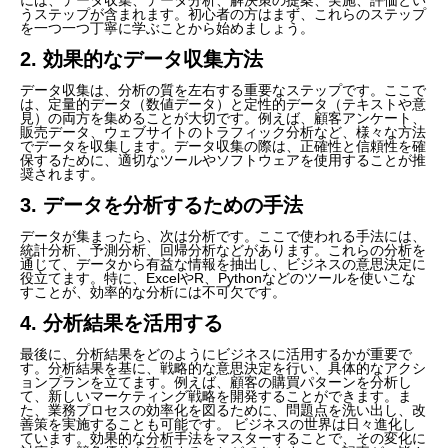
うステップが含まれます。初心者の方はまず、これらのステップ
を一つ一つ丁寧に学ぶことから始めましょう。
2. 効果的なデータ収集方法
データ収集は、分析の質を左右する重要なステップです。ここで
は、定量的データ（数値データ）と定性的データ（テキストや意
見）の両方を集めることが大切です。例えば、顧客アンケート、
販売データ、ウェブサイトのトラフィック分析など、様々な方法
でデータを収集します。データ収集の際は、正確性と信頼性を確
保するために、適切なツールやソフトウェアを使用することが推
奨されます。
3. データを分析するための手法
データが集まったら、次は分析です。ここで使われる手法には、
統計分析、予測分析、回帰分析などがあります。これらの分析を
通じて、データから有益な情報を抽出し、ビジネスの意思決定に
役立てます。特に、ExcelやR、Pythonなどのツールを使いこな
すことが、効率的な分析には不可欠です。
4. 分析結果を活用する
最後に、分析結果をどのようにビジネスに活用するかが重要で
す。分析結果を基に、戦略的な意思決定を行い、具体的なアクシ
ョンプランを立てます。例えば、顧客の購買パターンを分析し
て、新しいマーケティング戦略を開発することができます。ま
た、業務プロセスの効率化を図るために、問題点を洗い出し、改
善策を実施することも可能です。 ビジネスの世界は日々進化し
ています。効果的な分析手法をマスターすることで、その変化に