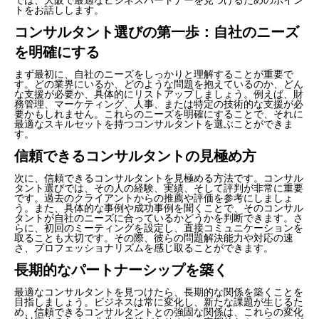
トをお話しします。
コンサルタント選びの第一歩：自社のニーズ
を明確にする
まず最初に、自社のニーズをしっかりと理解することが重要で
す。どの業界にいるか、どのような問題を抱えているのか、どん
な支援が必要か、具体的にリストアップしましょう。例えば、財
務管理、マーケティング、人事、または特定の技術的な支援が必
要かもしれません。これらのニーズを明確にすることで、それに
最適なスキルセットを持つコンサルタントを選ぶことができま
す。
信頼できるコンサルタントの見極め方
次に、信頼できるコンサルタントを見極める方法です。コンサル
タント選びでは、その人の経験、実績、そして評判が非常に重要
です。過去のクライアントからの推薦や評価を参考にしましょ
う。また、具体的な事例や成功事例を聞くことで、そのコンサル
タントが自社のニーズに合っているかどうかを判断できます。さ
らに、初回のミーティングを設定し、直接コミュニケーションを
取ることも大切です。その際、彼らの問題解決能力や対応の速
さ、プロフェッショナリズムを感じ取ることができます。
長期的なパートナーシップを築く
最適なコンサルタントを見つけたら、長期的な関係を築くことを
目指しましょう。ビジネスは常に変化し、新たな課題が生じるた
め、信頼できるコンサルタントとの強固な関係は、これらの変化