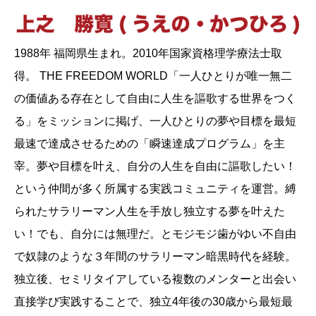
1988年 福岡県生まれ。2010年国家資格理学療法士取
得。 THE FREEDOM WORLD「一人ひとりが唯一無二
の価値ある存在として自由に人生を謳歌する世界をつく
る」をミッションに掲げ、一人ひとりの夢や目標を最短
最速で達成させるための「瞬速達成プログラム」を主
宰。夢や目標を叶え、自分の人生を自由に謳歌したい！
という仲間が多く所属する実践コミュニティを運営。縛
られたサラリーマン人生を手放し独立する夢を叶えた
い！でも、自分には無理だ。とモジモジ歯がゆい不自由
で奴隷のような３年間のサラリーマン暗黒時代を経験。
独立後、セミリタイアしている複数のメンターと出会い
直接学び実践することで、独立4年後の30歳から最短最