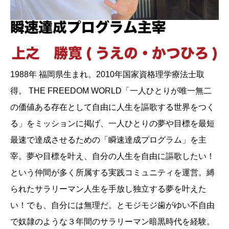
1988年 福岡県生まれ。2010年国家資格理学療法士取
得。 THE FREEDOM WORLD「一人ひとりが唯一無二
の価値ある存在として自由に人生を謳歌する世界をつく
る」をミッションに掲げ、一人ひとりの夢や目標を最短
最速で達成させるための「瞬速達成プログラム」を主
宰。夢や目標を叶え、自分の人生を自由に謳歌したい！
という仲間が多く所属する実践コミュニティを運営。縛
られたサラリーマン人生を手放し独立する夢を叶えた
い！でも、自分には無理だ。とモジモジ歯がゆい不自由
で奴隷のような３年間のサラリーマン暗黒時代を経験。