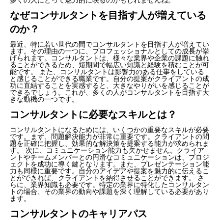
なぜコンサルタントを目指す人が増えている
のか？
最近、特に若い世代の間でコンサルタントを目指す人が増えてい
ます。その理由の一つに、プロフェッショナルとしての成長が挙
げられます。コンサルタントは、様々な業界や企業の課題に触れ
ることができるため、短期間で幅広い知識と経験を積むことが可
能です。 また、コンサルタントは影響力のある仕事をしている
と感じることができる職業です。自分の提案がクライアントの成
功に直結することを実感すると、大きなやりがいを感じることが
できるでしょう。これが、多くの人がコンサルタントを目指す大
きな動機の一つです。
コンサルタントに必要なスキルとは？
コンサルタントになるためには、いくつかの重要なスキルが必要
です。まず、問題解決能力が非常に重要です。クライアントの問
題を正確に把握し、効果的な解決策を提案する能力が求められま
す。 次に、コミュニケーション能力も欠かせません。クライア
ントやチームメンバーとの円滑なコミュニケーションは、プロジ
ェクトを成功に導く鍵となります。また、プレゼンテーション能
力も同様に重要です。自分のアイデアや提案を魅力的に伝えるこ
とができれば、クライアントを納得させることができます。 さ
らに、業界知識も必要です。特定の業界に特化したコンサルタン
トの場合、その業界の動向や課題を深く理解している必要があり
ます。
コンサルタントのキャリアパス