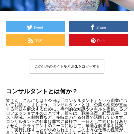
Tweet
Share
RSS
Pin it
この記事のタイトルとURLをコピーする
コンサルタントとは何か？
皆さん、こんにちは！今日は「コンサルタント」という職業につ
いてお話ししましょう。コンサルタントとは、企業や組織が直面
する問題を解決するために、専門的な知識やスキルを提供するプ
ロフェッショナルのことです。彼らは、戦略立案、経営改善、コ
スト削減、人材教育など、多岐にわたる分野で活躍しています。
コンサルタントの仕事は非常に多様で、一日として同じ日はあり
ません。クライアントのニーズに応じて、最適な解決策を提案
し、実行に移すことが求められます。このような仕事の性質が、
多くの人にとって魅力的に映るのかもしれませんね。