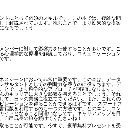
ントにとって必須のスキルです。この本では、複雑な問
しく解説されています。読むことで、より効果的な提案
になるでしょう。
メンバーに対して影響力を行使することが多いです。こ
る心理学的な原理を解説しており、コミュニケーション
です。
ネスシーンにおいて非常に重要です。この本は、データ
ンサルタントとしての判断力を養うのに役立ちます。デ
ことで、より科学的なアプローチが可能になります。 こ
んのキャリアに大きな影響を与えることでしょう。それ
して、日々の業務に役立ててください。また、これらの
ピレーションを得ることができるはずです。 スマートフ
書籍版を利用するのも一つの方法です。どの本も、コン
ガイドとなること間違いなしです。キャリアアップを目
、自己成長の旅を続けてくださいね！
取ることが可能です。今すぐ、豪華無料プレゼントを受