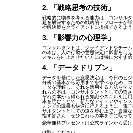
2. 「戦略思考の技術」
戦略的に物事を考える能力は、コンサルタ
題を解決するための戦略的アプローチが詳
や解決策をクライアントに提供できるよう
3. 「影響力の心理学」
コンサルタントは、クライアントやチーム
の本は、人の行動や意思決定に影響を与え
スキルを向上させたい方には特におすすめ
4. 「データドリブン」
データを基にした意思決定は、今日のビジ
分析の基本から応用までを学べるため、コ
ータを理解し、それを活用する方法を学ぶ
れらの本は、コンサルタントとしての皆さ
ぞれの本から得られる知識やスキルを活用
本を読むことで、新たなアイデアやインス
ォンでの読書も快適に行えるように、電子
サルタントとしての道を歩む上で、貴重な
指す皆さん、ぜひこれらの本を手に取って
豪華無料プレゼントは
公式ライン
から受け
け取りください。