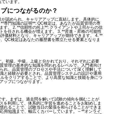
れています。
ップにつながるのか？
性が認められ、キャリアアップに直結します。具体的に
**専門知識の証明**: QC検定は、あなたが品質管理の専
 2. **信頼性の向上**: クライアントや上司からの信
を任される機会が増えます。 3. **昇進・昇格の可能性
評価材料となり、キャリアアップが期待できます。 4. **
場合、QC検定はあなたの履歴書を際立たせる要素となりま
す。初級、中級、上級と分かれており、それぞれに必要
*: 品質管理の基本的な知識を問われるレベルで、入門者向け
識が求められ、品質管理のプロセスや手法について深く理解して
高度な知識と経験が必要とされ、品質管理システムの設計や運用
ベルをクリアすることで、より高度な知識と技能を身につ
アップにつながります。
です。まずは、過去問を解いて試験の傾向を掴むことが
スを利用して、体系的に学習を進めることをお勧めしま
験問題に慣れることで、試験当日の緊張を和らげることができま
から応用知識まで、幅広くカバーしています。 – **オンライ