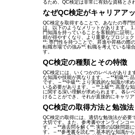
るため、QC検定は非常に有効な資格とさ
なぜQC検定がキャリアア
QC検定を取得することで、あなたの専門
は、以下のようなメリットがあります。 1. 
門知識を持っていることを客観的に証明します。
頼が得やすくなり、より重要なプロジェクト
**: 専門性を持つことで、昇進や昇格の際の
転職市場での強み**: 転職を考えている
す。
QC検定の種類とその特徴
QC検定には、いくつかのレベルがありま
な知識や技能が異なります。 – **初級*
です。 – **中級**: より実践的な知
いる必要があります。 – **上級**: 
に関する深い理解が求められます。 各レ
けることができ、それが直接的にキャリア
QC検定の取得方法と勉強法
QC検定の取得には、適切な勉強法が必要
大切です。また、参考書やオンラインコー
す。 – **過去問を解く**: 実際の試
す。 – **参考書を読む**: 基本的な知識