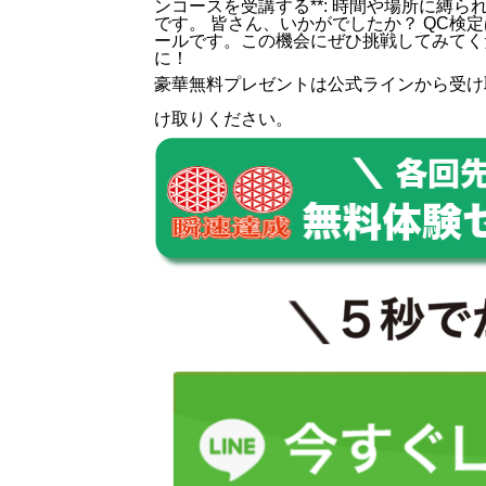
ンコースを受講する**: 時間や場所に縛
です。 皆さん、いかがでしたか？ QC
ールです。この機会にぜひ挑戦してみてく
に！
豪華無料プレゼントは
公式ライン
から受け
け取りください。