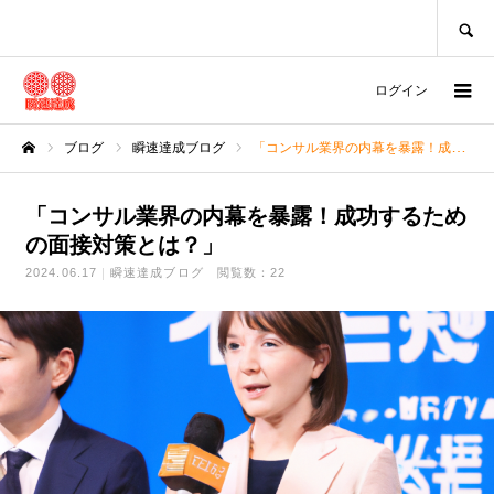
SEARCH
ログイン
ブログ
瞬速達成ブログ
「コンサル業界の内幕を暴露！成功するための面接対策とは？」
ホーム
「コンサル業界の内幕を暴露！成功するため
の面接対策とは？」
2024.06.17
瞬速達成ブログ
閲覧数：22