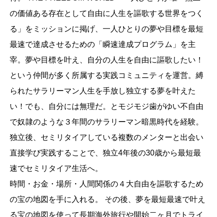
の価値ある存在として自由に人生を謳歌する世界をつく
る」をミッションに掲げ、一人ひとりの夢や目標を最短
最速で達成させるための「瞬速達成プログラム」を主
宰。夢や目標を叶え、自分の人生を自由に謳歌したい！
という仲間が多く所属する実践コミュニティを運営。縛
られたサラリーマン人生を手放し独立する夢を叶えた
い！でも、自分には無理だ。とモジモジ歯がゆい不自由
で奴隷のような３年間のサラリーマン暗黒時代を経験。
独立後、セミリタイアしている複数のメンターと出会い
直接学び実践することで、独立4年後の30歳から最短最
速でセミリタイア生活へ。
時間・お金・場所・人間関係の４大自由を謳歌するため
の宝の地図を手に入れる。 その後、夢を最短最速で叶え
る宝の地図を使って長期海外旅行や開始二ヶ月でトライ