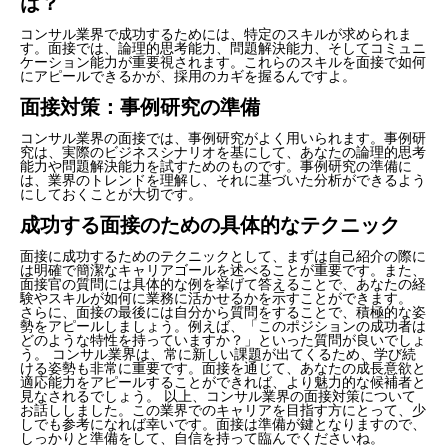
は？
コンサル業界で成功するためには、特定のスキルが求められま
す。面接では、論理的思考能力、問題解決能力、そしてコミュニ
ケーション能力が重要視されます。これらのスキルを面接で如何
にアピールできるかが、採用のカギを握るんですよ。
面接対策：事例研究の準備
コンサル業界の面接では、事例研究がよく用いられます。事例研
究は、実際のビジネスシナリオを基にして、あなたの論理的思考
能力や問題解決能力を試すためのものです。事例研究の準備に
は、業界のトレンドを理解し、それに基づいた分析ができるよう
にしておくことが大切です。
成功する面接のための具体的なテクニック
面接に成功するためのテクニックとして、まずは自己紹介の際に
は明確で簡潔なキャリアゴールを述べることが重要です。また、
面接官の質問には具体的な例を挙げて答えることで、あなたの経
験やスキルが如何に業務に活かせるかを示すことができます。
さらに、面接の最後には自分から質問をすることで、積極的な姿
勢をアピールしましょう。例えば、「このポジションの成功者は
どのような特性を持っていますか？」といった質問が良いでしょ
う。 コンサル業界は、常に新しい課題が出てくるため、学び続
ける姿勢も非常に重要です。面接を通じて、あなたの成長意欲と
適応能力をアピールすることができれば、より魅力的な候補者と
見なされるでしょう。 以上、コンサル業界の面接対策について
お話ししました。この業界でのキャリアを目指す方にとって、少
しでも参考になれば幸いです。面接は準備が鍵となりますので、
しっかりと準備をして、自信を持って臨んでくださいね。