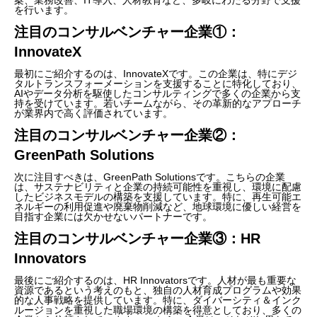
を行います。
注目のコンサルベンチャー企業①：
InnovateX
最初にご紹介するのは、InnovateXです。この企業は、特にデジ
タルトランスフォーメーションを支援することに特化しており、
AIやデータ分析を駆使したコンサルティングで多くの企業から支
持を受けています。若いチームながら、その革新的なアプローチ
が業界内で高く評価されています。
注目のコンサルベンチャー企業②：
GreenPath Solutions
次に注目すべきは、GreenPath Solutionsです。こちらの企業
は、サステナビリティと企業の持続可能性を重視し、環境に配慮
したビジネスモデルの構築を支援しています。特に、再生可能エ
ネルギーの利用促進や廃棄物削減など、地球環境に優しい経営を
目指す企業には欠かせないパートナーです。
注目のコンサルベンチャー企業③：HR
Innovators
最後にご紹介するのは、HR Innovatorsです。人材が最も重要な
資源であるという考えのもと、独自の人材育成プログラムや効果
的な人事戦略を提供しています。特に、ダイバーシティ＆インク
ルージョンを重視した職場環境の構築を得意としており、多くの