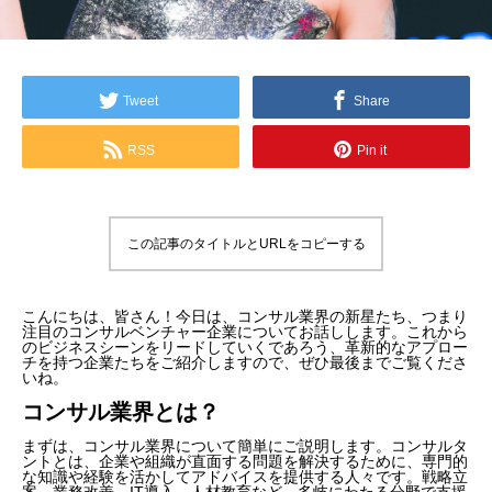
Tweet
Share
RSS
Pin it
この記事のタイトルとURLをコピーする
こんにちは、皆さん！今日は、コンサル業界の新星たち、つまり
注目のコンサルベンチャー企業についてお話しします。これから
のビジネスシーンをリードしていくであろう、革新的なアプロー
チを持つ企業たちをご紹介しますので、ぜひ最後までご覧くださ
いね。
コンサル業界とは？
まずは、コンサル業界について簡単にご説明します。コンサルタ
ントとは、企業や組織が直面する問題を解決するために、専門的
な知識や経験を活かしてアドバイスを提供する人々です。戦略立
案、業務改善、IT導入、人材教育など、多岐にわたる分野で支援