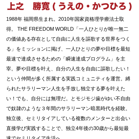
1988年 福岡県生まれ。2010年国家資格理学療法士取
得。 THE FREEDOM WORLD「一人ひとりが唯一無二
の価値ある存在として自由に人生を謳歌する世界をつく
る」をミッションに掲げ、一人ひとりの夢や目標を最短
最速で達成させるための「瞬速達成プログラム」を主
宰。夢や目標を叶え、自分の人生を自由に謳歌したい！
という仲間が多く所属する実践コミュニティを運営。縛
られたサラリーマン人生を手放し独立する夢を叶えた
い！でも、自分には無理だ。とモジモジ歯がゆい不自由
で奴隷のような３年間のサラリーマン暗黒時代を経験。
独立後、セミリタイアしている複数のメンターと出会い
直接学び実践することで、独立4年後の30歳から最短最
速でセミリタイア生活へ。