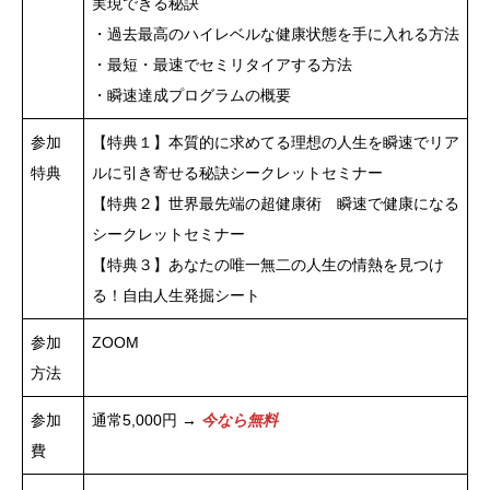
実現できる秘訣
・過去最高のハイレベルな健康状態を手に入れる方法
・最短・最速でセミリタイアする方法
・瞬速達成プログラムの概要
参加
【特典１】本質的に求めてる理想の人生を瞬速でリア
特典
ルに引き寄せる秘訣シークレットセミナー
【特典２】世界最先端の超健康術 瞬速で健康になる
シークレットセミナー
【特典３】あなたの唯一無二の人生の情熱を見つけ
る！自由人生発掘シート
参加
ZOOM
方法
参加
通常5,000円 →
今なら無料
費