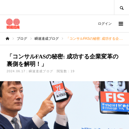
SEARCH
ログイン
ブログ
瞬速達成ブログ
「コンサルFASの秘密: 成功する企業変革の裏側を解明！」
ホーム
「コンサルFASの秘密: 成功する企業変革の
裏側を解明！」
2024.06.17
瞬速達成ブログ
閲覧数：19