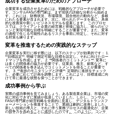
成功する企業変革のためのアプローチ
企業変革を成功させるためには、戦略的なアプローチが必要で
す。コンサルFASの専門家は、まず現状の詳細な分析から始めま
す。これには、財務状況、市場環境、競合他社の動向など、多岐
にわたる要素が含まれます。次に、得られたデータを基に、具体
的な改善策や新しいビジネスモデルを提案します。 このプロセ
スでは、クライアント企業の経営層と密接に協力し、彼らのビジ
ョンと実現可能な目標を明確にすることが重要です。また、変革
の過程で生じる可能性のあるリスクを事前に特定し、それに対す
る対策も練ります。
変革を推進するための実践的なステップ
企業変革を実行に移す際には、以下のステップが効果的です： 1.
**目標設定**: 明確で測定可能な目標を設定し、それに向けたロー
ドマップを作成します。 2. **関係者のコミットメント**: 変革に
は多くの関係者の協力が必要です。従業員、株主、顧客など、す
べての関係者を巻き込んでコミットメントを得ることが重要で
す。 3. **進捗のモニタリングと評価**: 定期的に進捗をチェック
し、必要に応じて計画を調整します。これにより、目標達成に向
けて常に最適な状態を保つことができます。
成功事例から学ぶ
実際の成功事例を見てみましょう。ある製造業企業は、市場の変
化に対応できずに業績が低迷していました。しかし、コンサル
FASの専門家が経営戦略を全面的に見直し、デジタルトランスフ
ォーメーションを推進することで、業績は劇的に改善しました。
新しい技術の導入と、それに伴う業務プロセスの最適化が、企業
の競争力を高めることに成功したのです。 このように、コンサ