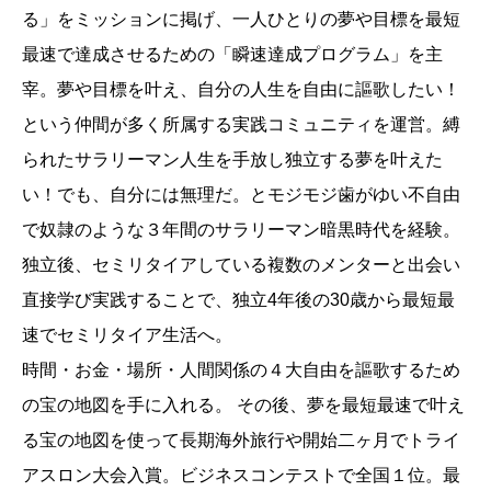
る」をミッションに掲げ、一人ひとりの夢や目標を最短
最速で達成させるための「瞬速達成プログラム」を主
宰。夢や目標を叶え、自分の人生を自由に謳歌したい！
という仲間が多く所属する実践コミュニティを運営。縛
られたサラリーマン人生を手放し独立する夢を叶えた
い！でも、自分には無理だ。とモジモジ歯がゆい不自由
で奴隷のような３年間のサラリーマン暗黒時代を経験。
独立後、セミリタイアしている複数のメンターと出会い
直接学び実践することで、独立4年後の30歳から最短最
速でセミリタイア生活へ。
時間・お金・場所・人間関係の４大自由を謳歌するため
の宝の地図を手に入れる。 その後、夢を最短最速で叶え
る宝の地図を使って長期海外旅行や開始二ヶ月でトライ
アスロン大会入賞。ビジネスコンテストで全国１位。最