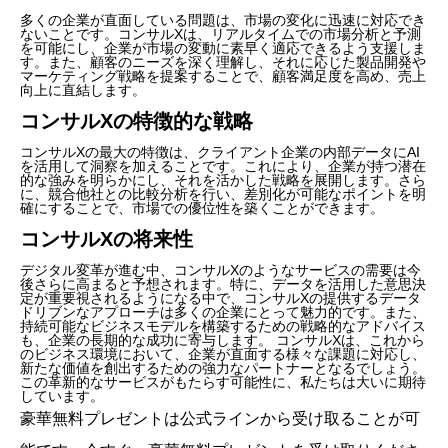
多くの企業が直面している問題は、市場の変化に迅速に対応でき
ないことです。コンサルXは、リアルタイムでの市場分析と予測
を可能にし、企業が市場の変動に素早く適応できるよう支援しま
す。また、顧客のニーズを深く理解し、それに応じた製品開発や
マーケティング戦略を提案することで、顧客満足度を高め、売上
向上に直結します。
コンサルXの特徴的な戦略
コンサルXの最大の特徴は、クライアント企業の内部データにAI
を活用して洞察を加えることです。これにより、企業が持つ潜在
的な強みを明らかにし、それを活かした戦略を展開します。さら
に、競合他社との比較分析を行い、差別化が可能なポイントを明
確にすることで、市場での優位性を築くことができます。
コンサルXの将来性
デジタル変革が進む中、コンサルXのようなサービスの需要は今
後さらに高まると予想されます。特に、データを活用した意思決
定が重要視されるようになる中で、コンサルXの提供するデータ
ドリブンなアプローチは多くの企業にとって魅力的です。また、
持続可能なビジネスモデルを構築するための戦略的なアドバイス
も、企業の長期的な成功に寄与します。 コンサルXは、これから
のビジネス環境において、企業が直面する様々な課題に対応し、
新たな価値を創出するための強力なパートナーとなるでしょう。
この革新的なサービスがもたらす可能性に、私たちは大いに期待
しています。
豪華無料プレゼントは
公式ライン
から受け取ることが可