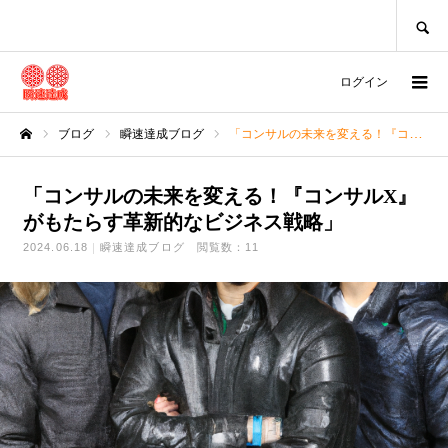
SEARCH
ログイン
ブログ
瞬速達成ブログ
「コンサルの未来を変える！『コンサルX』がもたらす革新的なビジネス戦略」
ホーム
「コンサルの未来を変える！『コンサルX』
がもたらす革新的なビジネス戦略」
2024.06.18
瞬速達成ブログ
閲覧数：11