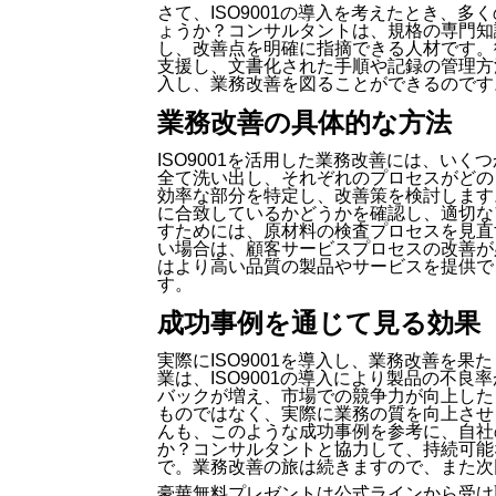
さて、ISO9001の導入を考えたとき、
ょうか？コンサルタントは、規格の専門知
し、改善点を明確に指摘できる人材です。彼
支援し、文書化された手順や記録の管理方
入し、業務改善を図ることができるのです
業務改善の具体的な方法
ISO9001を活用した業務改善には、い
全て洗い出し、それぞれのプロセスがどの
効率な部分を特定し、改善策を検討します。
に合致しているかどうかを確認し、適切な
すためには、原材料の検査プロセスを見直
い場合は、顧客サービスプロセスの改善が
はより高い品質の製品やサービスを提供で
す。
成功事例を通じて見る効果
実際にISO9001を導入し、業務改善を
業は、ISO9001の導入により製品の不
バックが増え、市場での競争力が向上したと
ものではなく、実際に業務の質を向上させ
んも、このような成功事例を参考に、自社の
か？コンサルタントと協力して、持続可能
で。業務改善の旅は続きますので、また次
豪華無料プレゼントは
公式ライン
から受け