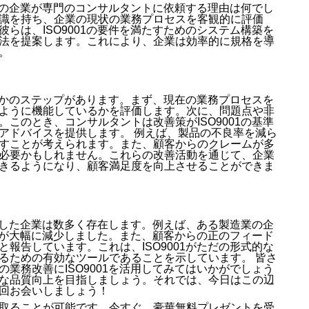
多くの企業が専門のコンサルタントに依頼する理由は何でし
識を持ち、企業の現状の業務プロセスを客観的に評価
らは、ISO9001の要件を満たすためのシステム構築を
法を提案します。これにより、企業は効率的に規格を導
。
くつかのステップがあります。まず、現在の業務プロセスを
ように機能しているかを評価します。次に、問題点や非
このとき、コンサルタントは改善策がISO9001の基準
アドバイスを提供します。 例えば、製品の不良率を減ら
すことが考えられます。また、顧客からのクレームが多
必要かもしれません。これらの改善活動を通じて、企業
きるようになり、顧客満足度を向上させることができま
果たした企業は数多く存在します。例えば、ある製造業の企
良率が大幅に減少しました。また、顧客からの正のフィード
報告しています。これは、ISO9001がただの形式的な
るための有効なツールであることを示しています。 皆さ
業務改善にISO9001を活用してみてはいかがでしょう
な品質向上を目指しましょう。それでは、今日はこの辺
回お会いしましょう！
取ることが可能です。今すぐ、豪華無料プレゼントを受