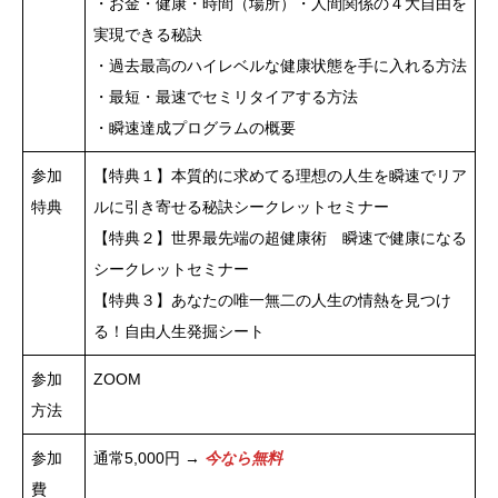
・お金・健康・時間（場所）・人間関係の４大自由を
実現できる秘訣
・過去最高のハイレベルな健康状態を手に入れる方法
・最短・最速でセミリタイアする方法
・瞬速達成プログラムの概要
参加
【特典１】本質的に求めてる理想の人生を瞬速でリア
特典
ルに引き寄せる秘訣シークレットセミナー
【特典２】世界最先端の超健康術 瞬速で健康になる
シークレットセミナー
【特典３】あなたの唯一無二の人生の情熱を見つけ
る！自由人生発掘シート
参加
ZOOM
方法
参加
通常5,000円 →
今なら無料
費