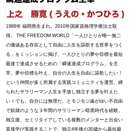
1988年 福岡県生まれ。2010年国家資格理学療法士取
得。 THE FREEDOM WORLD「一人ひとりが唯一無二
の価値ある存在として自由に人生を謳歌する世界をつく
る」をミッションに掲げ、一人ひとりの夢や目標を最短
最速で達成させるための「瞬速達成プログラム」を主
宰。夢や目標を叶え、自分の人生を自由に謳歌したい！
という仲間が多く所属する実践コミュニティを運営。縛
られたサラリーマン人生を手放し独立する夢を叶えた
い！でも、自分には無理だ。とモジモジ歯がゆい不自由
で奴隷のような３年間のサラリーマン暗黒時代を経験。
独立後、セミリタイアしている複数のメンターと出会い
直接学び実践することで、独立4年後の30歳から最短最