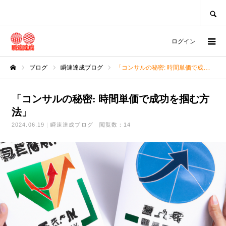
SEARCH
ログイン
ブログ
瞬速達成ブログ
「コンサルの秘密: 時間単価で成功を掴む方法」
ホーム
「コンサルの秘密: 時間単価で成功を掴む方
法」
2024.06.19
瞬速達成ブログ
閲覧数：14