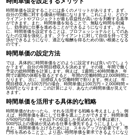
時間単価を設定するメリット
時間単価を設定することには多くのメリットがあります。まず、
自分の労働に対する価値が明確になります。これにより、どのク
ライアントやプロジェクトが最も収益性が高いかを判断する基準
ができます。また、時間単価を知ることで、無駄な時間を削減
し、効率的に仕事を進めることができるようになります。 さら
に、時間単価を設定することは、プロフェッショナルとしてのあ
なたの立場を強化します。クライアントに対して自信を持って交
渉ができるようになり、適正な報酬を得るための強い根拠となる
のです。
時間単価の設定方法
では、具体的に時間単価をどのように設定すれば良いのでしょう
か？まず、自分の年間目標収入を決めます。その後、年間で働く
予定の総時間数を計算します。例えば、1週間に40時間働き、年
間で2週間の休暇を取るとすると、年間の労働時間は2,000時間に
なります。 次に、目標収入を労働時間で割ります。例えば、年
間目標収入が100万円の場合、時間単価は100万円 ÷ 2,000時間 =
500円となります。この計算により、あなたの時間単価が見えて
きます。
時間単価を活用する具体的な戦略
時間単価がわかったら、それを活用する戦略を考えましょう。例
えば、時間単価を基にして仕事を選ぶことができます。時間単価
が500円の場合、それ以下の収益しか見込めない仕事は避け、
500円以上の価値が見込める仕事を優先するようにしましょう。
また、時間単価を上げるためには、スキルアップが必要です。専
門性を高めることで、より高い時間単価を要求できるようになり