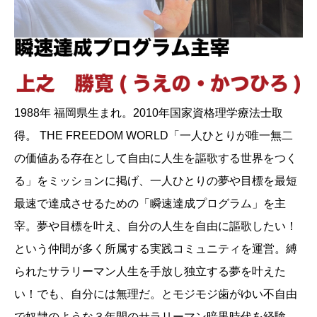
1988年 福岡県生まれ。2010年国家資格理学療法士取
得。 THE FREEDOM WORLD「一人ひとりが唯一無二
の価値ある存在として自由に人生を謳歌する世界をつく
る」をミッションに掲げ、一人ひとりの夢や目標を最短
最速で達成させるための「瞬速達成プログラム」を主
宰。夢や目標を叶え、自分の人生を自由に謳歌したい！
という仲間が多く所属する実践コミュニティを運営。縛
られたサラリーマン人生を手放し独立する夢を叶えた
い！でも、自分には無理だ。とモジモジ歯がゆい不自由
で奴隷のような３年間のサラリーマン暗黒時代を経験。