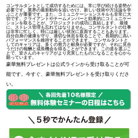
コンサルタントとして成功するためには、常に学び続ける姿勢が
必要です。業界の最新動向を追いかけ、新しい技術や方法論を学
ぶことが重要です。また、コミュニケーションスキルも非常に大
切です。クライアントやチームメンバーと効果的にコミュニケー
ションを取ることが、プロジェクトの成功に直結します。 最後
に、ストレス管理も忘れてはなりません。コンサルタントの仕事
は非常に忙しく、時には厳しい状況に直面することもあります。
自分自身の健康を守り、適切な休息を取ることで、長期的に高い
パフォーマンスを維持することができます。 コンサルタントと
してのキャリアは、多くの努力と献身が必要ですが、それに見合
うだけの報酬と成長機会を得ることができます。この道を選ぶこ
とで、皆さんのキャリアがより充実したものになることを心から
願っています。
豪華無料プレゼントは
公式ライン
から受け取ることが可
能です。今すぐ、豪華無料プレゼントを受け取りくださ
い。