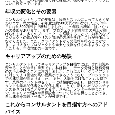
大いに役立っています。
年収の変化とその要因
コンサルタントとしての年収は、経験とスキルによって大きく変
わります。私の場合、初年度は約500万円の年収でしたが、3年
目には約800万円まで増加しました。この年収の増加にはいくつ
かの要因があります。 まず、プロジェクト管理能力の向上が挙
げられます。多くのプロジェクトを経験することで、効率的なプ
ロジェクトの進め方やリスク管理の方法を学び、これが評価につ
ながりました。また、クライアントからの信頼を得ることがで
き、より大きなプロジェクトや重要な役割を任されるようになっ
たことも、年収増加の一因です。
キャリアアップのための秘訣
コンサルタントとしてキャリアアップを目指すには、専門知識を
深めることが非常に重要です。私は特に、データ分析と財務分析
のスキルを磨くことに注力しました。これにより、クライアント
に対してより価値の高い提案ができるようになり、プロジェクト
での成功率が高まりました。 また、人脈を広げることも大切で
す。業界のイベントやセミナーに積極的に参加し、他のコンサル
タントや業界関係者との関係を築くことで、新しいビジネスチャ
ンスを見つけることができます。さらに、メンターを持つこと
で、キャリアの悩みや目標設定について助言を得ることができ、
自己成長を加速させることが可能です。
これからコンサルタントを目指す方へのアド
バイス