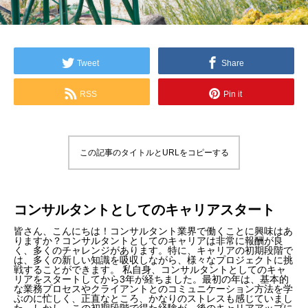
Tweet
Share
RSS
Pin it
この記事のタイトルとURLをコピーする
コンサルタントとしてのキャリアスタート
皆さん、こんにちは！コンサルタント業界で働くことに興味はあ
りますか？コンサルタントとしてのキャリアは非常に報酬が良
く、多くのチャレンジがあります。特に、キャリアの初期段階で
は、多くの新しい知識を吸収しながら、様々なプロジェクトに挑
戦することができます。 私自身、コンサルタントとしてのキャ
リアをスタートしてから3年が経ちました。最初の年は、基本的
な業務プロセスやクライアントとのコミュニケーション方法を学
ぶのに忙しく、正直なところ、かなりのストレスも感じていまし
た。しかし、この初期段階で得た経験が、後のキャリアアップに