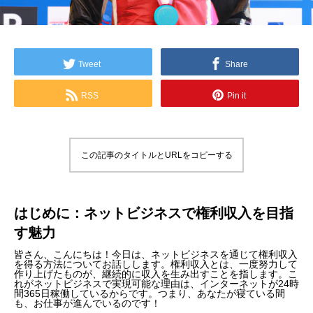
Tweet
Share
RSS
Pin it
この記事のタイトルとURLをコピーする
はじめに：ネットビジネスで権利収入を目指
す魅力
皆さん、こんにちは！今日は、ネットビジネスを通じて権利収入
を得る方法についてお話しします。権利収入とは、一度努力して
作り上げたものが、継続的に収入を生み出すことを指します。こ
れがネットビジネスで実現可能な理由は、インターネットが24時
間365日稼働しているからです。つまり、あなたが寝ている間
も、お仕事が進んでいるのです！