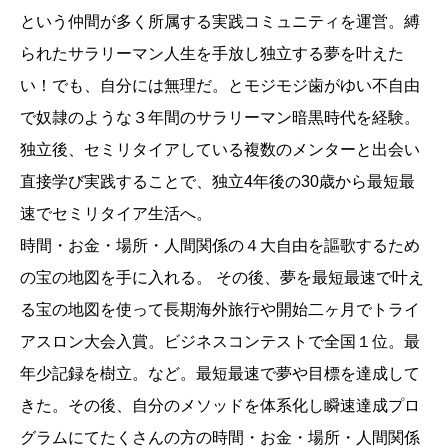
という仲間が多く所属する実践コミュニティを運営。縛
られたサラリーマン人生を手放し独立する夢を叶えた
い！でも、自分には無理だ。とモジモジ歯がゆい不自由
で奴隷のような３年間のサラリーマン暗黒時代を経験。
独立後、セミリタイアしている複数のメンターと出会い
直接学び実践することで、独立4年後の30歳から最短最
速でセミリタイア生活へ。
時間・お金・場所・人間関係の４大自由を謳歌するため
の宝の地図を手に入れる。 その後、夢を最短最速で叶え
る宝の地図を使って長期海外旅行や開始二ヶ月でトライ
アスロン大会入賞。ビジネスコンテストで全国１位。最
年少記録を樹立。など。最短最速で夢や目標を達成して
きた。その後、自分のメソッドを体系化し瞬速達成プロ
グラムにてたくさんの方の時間・お金・場所・人間関係