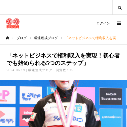
SEARCH
ログイン
ブログ
瞬速達成ブログ
「ネットビジネスで権利収入を実現！初心者でも始められる5つのステップ」
ホーム
「ネットビジネスで権利収入を実現！初心者
でも始められる5つのステップ」
2024.06.19
瞬速達成ブログ
閲覧数：75