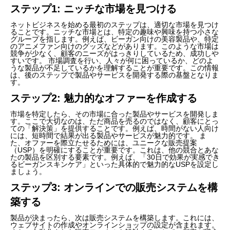
ステップ1: ニッチな市場を見つける
ネットビジネスを始める最初のステップは、適切な市場を見つけ
ることです。ニッチな市場とは、特定の趣味や興味を持つ小さな
グループを指します。例えば、ビーガン向けの美容製品や、特定
のアニメファン向けのグッズなどがあります。このような市場は
競争が少なく、顧客のニーズがはっきりしているため、成功しや
すいです。 市場調査を行い、人々が何に困っているか、どのよ
うな製品が不足しているかを理解することが重要です。この情報
は、後のステップで製品やサービスを開発する際の基盤となりま
す。
ステップ2: 魅力的なオファーを作成する
市場を特定したら、その市場に合った製品やサービスを開発しま
す。ここで大切なのは、ただ商品を売るのではなく、顧客にとっ
ての「解決策」を提供することです。例えば、時間がない人向け
には、短時間で結果が出る製品やサービスが魅力的です。 ま
た、オファーを際立たせるためには、ユニークな販売提案
（USP）を明確にすることが重要です。これは、他の競合とあな
たの製品を区別する要素です。例えば、「30日で効果が実感でき
るビーガンスキンケア」といった具体的で魅力的なUSPを設定し
ましょう。
ステップ3: オンラインでの販売システムを構
築する
製品が決まったら、次は販売システムを構築します。これには、
ウェブサイトの作成やオンラインショップの設定が含まれます。