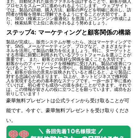
また、自動化された販売ファネルを設計することで、顧客が購入
プロセスをスムーズに進められるようにします。 ウェブサイト
では、製品の詳細、購入方法、顧客の声などを明確に表示し、訪
問者が情報を簡単に理解できるようにすることが大切です。ま
た、SEO（検索エンジン最適化）を意識したコンテンツ作成によ
り、検索結果で上位に表示されるよう努めましょう。
ステップ4: マーケティングと顧客関係の構築
製品が完成し、販売システムが整ったら、次はマーケティングで
す。SNS、メールマーケティング、ブログなど、さまざまなチャ
ネルを活用して製品の魅力を伝えましょう。特に、ターゲットと
する市場に頻繁に利用されているプラットフォームを選ぶことが
重要です。 また、顧客との良好な関係を築くことも大切です。
顧客からのフィードバックを積極的に受け入れ、製品の改善につ
なげることで、リピーターを増やし、長期的な関係を構築できま
す。顧客が自分の意見が反映されていると感じると、より製品に
対する忠誠心が高まります。 以上が、ネットビジネスで権利収
入を実現するための基本的なステップです。一歩一歩丁寧に進め
ていけば、初心者でも成功への道を歩むことができます。それで
は、この情報が皆さんの役に立つことを願っています。成功をお
祈りしています！
豪華無料プレゼントは
公式ライン
から受け取ることが可
能です。今すぐ、豪華無料プレゼントを受け取りくださ
い。