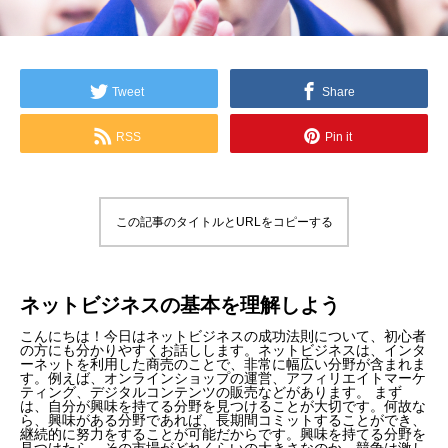
Tweet
Share
RSS
Pin it
この記事のタイトルとURLをコピーする
ネットビジネスの基本を理解しよう
こんにちは！今日はネットビジネスの成功法則について、初心者
の方にも分かりやすくお話しします。ネットビジネスは、インタ
ーネットを利用した商売のことで、非常に幅広い分野が含まれま
す。例えば、オンラインショップの運営、アフィリエイトマーケ
ティング、デジタルコンテンツの販売などがあります。 まず
は、自分が興味を持てる分野を見つけることが大切です。何故な
ら、興味がある分野であれば、長期間コミットすることができ、
継続的に努力をすることが可能だからです。興味を持てる分野を
見つけたら、その市場がどれくらいの大きさなのか、競争は激し