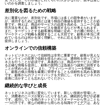
いのかを調査しましょう。
差別化を図るための戦略
次に重要なのが、差別化です。市場には多くの競争者がいます
が、成功するためには他とは違う独自の価値を提供することが必
要です。例えば、商品やサービスの品質を高める、ユニークな販
売方法を考える、顧客サービスを徹底するなどが考えられます。
また、ターゲットとする顧客層を明確に定め、その層に特化した
マーケティング戦略を展開することも大切です。顧客が本当に求
めているものは何かを深く理解し、それに応える形でサービスを
提供しましょう。
オンラインでの信頼構築
ネットビジネスにおいて信頼性は非常に重要です。顧客が見えな
いオンラインの世界で信頼を得るためには、透明性を持ってビジ
ネスを行うことが必須です。具体的には、商品やサービスに関す
る正確な情報を提供し、顧客の質問には迅速かつ誠実に回答する
ことが求められます。 また、プライバシーポリシーを明確に
し、顧客の個人情報を厳重に管理することも信頼性を高める要因
です。顧客からのフィードバックを大切にし、それをビジネスの
改善に活かすことも忘れないでください。
継続的な学びと成長
ネットビジネスは常に変化しています。新しい技術が登場した
り、消費者のニーズが変わったりするため、継続的な学びが必要
です。成功している他のネットビジネスオーナーから学ぶことも
一つの手です。彼らの経験から得られる知識やアイデアは、あな