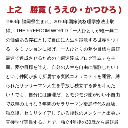
1988年 福岡県生まれ。2010年国家資格理学療法士取
得。 THE FREEDOM WORLD「一人ひとりが唯一無二
の価値ある存在として自由に人生を謳歌する世界をつく
る」をミッションに掲げ、一人ひとりの夢や目標を最短
最速で達成させるための「瞬速達成プログラム」を主
宰。夢や目標を叶え、自分の人生を自由に謳歌したい！
という仲間が多く所属する実践コミュニティを運営。縛
られたサラリーマン人生を手放し独立する夢を叶えた
い！でも、自分には無理だ。とモジモジ歯がゆい不自由
で奴隷のような３年間のサラリーマン暗黒時代を経験。
独立後、セミリタイアしている複数のメンターと出会い
直接学び実践することで、独立4年後の30歳から最短最