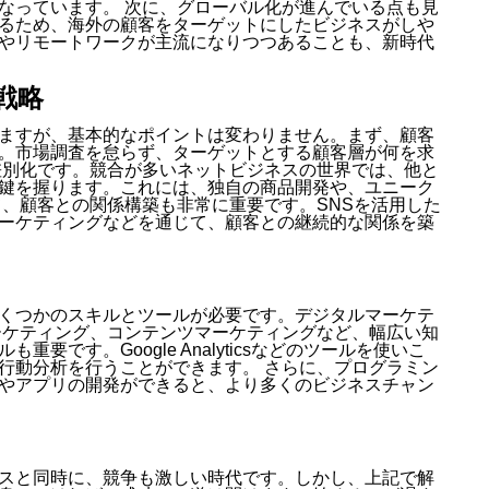
なっています。 次に、グローバル化が進んでいる点も見
るため、海外の顧客をターゲットにしたビジネスがしや
やリモートワークが主流になりつつあることも、新時代
戦略
ますが、基本的なポイントは変わりません。まず、顧客
。市場調査を怠らず、ターゲットとする顧客層が何を求
差別化です。競合が多いネットビジネスの世界では、他と
鍵を握ります。これには、独自の商品開発や、ユニーク
て、顧客との関係構築も非常に重要です。SNSを活用した
ーケティングなどを通じて、顧客との継続的な関係を築
くつかのスキルとツールが必要です。デジタルマーケテ
マーケティング、コンテンツマーケティングなど、幅広い知
要です。Google Analyticsなどのツールを使いこ
行動分析を行うことができます。 さらに、プログラミン
やアプリの開発ができると、より多くのビジネスチャン
スと同時に、競争も激しい時代です。しかし、上記で解