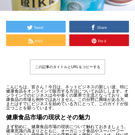
Tweet
Share
RSS
Pin it
この記事のタイトルとURLをコピーする
こんにちは、皆さん！今日は、ネットビジネスの新しい波、特に
健康食品をオンラインで販売する方法についてお話しします。オ
ンラインでのビジネスは今や多くの業界で主流となっており、健
康食品の市場も例外ではありません。この分野に興味がある方、
またはすでにビジネスを始めている方にとって、このガイドが役
立つことを願っています。
健康食品市場の現状とその魅力
まず初めに、健康食品市場の現状について触れておきましょう。
健康意識の高まりとともに、オーガニック食品やスーパーフー
ド、ビタミン補助食品などの需要が年々増加しています。特に現