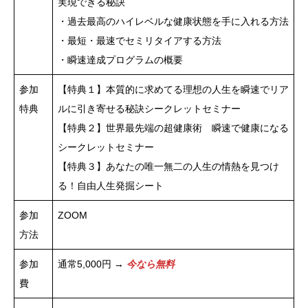
実現できる秘訣
・過去最高のハイレベルな健康状態を手に入れる方法
・最短・最速でセミリタイアする方法
・瞬速達成プログラムの概要
参加
【特典１】本質的に求めてる理想の人生を瞬速でリア
特典
ルに引き寄せる秘訣シークレットセミナー
【特典２】世界最先端の超健康術 瞬速で健康になる
シークレットセミナー
【特典３】あなたの唯一無二の人生の情熱を見つけ
る！自由人生発掘シート
参加
ZOOM
方法
参加
通常5,000円 →
今なら無料
費