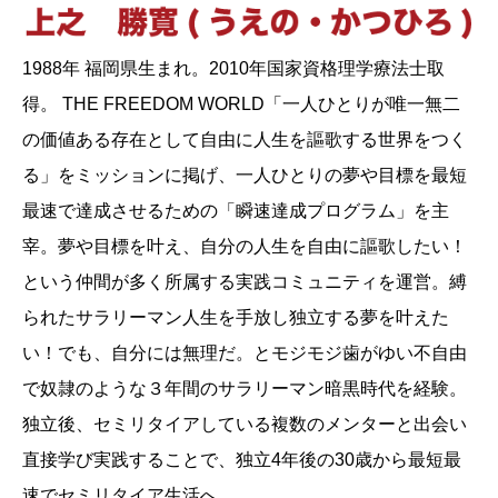
1988年 福岡県生まれ。2010年国家資格理学療法士取
得。 THE FREEDOM WORLD「一人ひとりが唯一無二
の価値ある存在として自由に人生を謳歌する世界をつく
る」をミッションに掲げ、一人ひとりの夢や目標を最短
最速で達成させるための「瞬速達成プログラム」を主
宰。夢や目標を叶え、自分の人生を自由に謳歌したい！
という仲間が多く所属する実践コミュニティを運営。縛
られたサラリーマン人生を手放し独立する夢を叶えた
い！でも、自分には無理だ。とモジモジ歯がゆい不自由
で奴隷のような３年間のサラリーマン暗黒時代を経験。
独立後、セミリタイアしている複数のメンターと出会い
直接学び実践することで、独立4年後の30歳から最短最
速でセミリタイア生活へ。