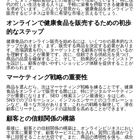
代の忙しい生活を送る人々は、手軽に栄養を摂取できる健康食品
を求めています。このような背景から、健康食品をオンラインで
販売するビジネスは非常に有望な市場と言えるでしょう。
オンラインで健康食品を販売するための初歩
的なステップ
健康食品のオンライン販売を始めるには、いくつかの基本的なス
テップがあります。まず、販売する商品を決定する必要がありま
す。市場調査を行い、ターゲットとする顧客が何を求めているか
を理解することが重要です。次に、信頼できる供給元を見つけ、
商品の品質を確保すること。そして、効果的なオンラインストア
を設計し、顧客が使いやすいショッピング体験を提供することが
求められます。
マーケティング戦略の重要性
商品を選んだら、次はマーケティング戦略を練ることです。健康
食品をオンラインで販売する際には、特にデジタルマーケティン
グが重要になります。SEO（検索エンジン最適化）をはじめ、
SNSでのプロモーション、インフルエンサーとのコラボレーショ
ンなど、様々な方法があります。これらの戦略を駆使して、潜在
顧客にリーチし、ブランドの認知度を高めることができます。
顧客との信頼関係の構築
最後に、顧客との信頼関係の構築は、オンラインビジネスにおい
て非常に重要です。顧客サービスに力を入れ、質問に迅速かつ丁
寧に回答することが大切です。また、商品の透明性を保ち、成分