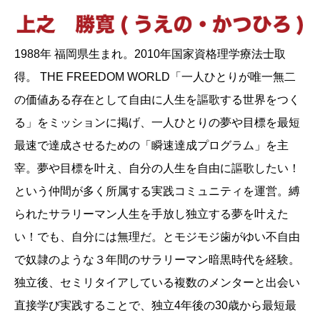
1988年 福岡県生まれ。2010年国家資格理学療法士取
得。 THE FREEDOM WORLD「一人ひとりが唯一無二
の価値ある存在として自由に人生を謳歌する世界をつく
る」をミッションに掲げ、一人ひとりの夢や目標を最短
最速で達成させるための「瞬速達成プログラム」を主
宰。夢や目標を叶え、自分の人生を自由に謳歌したい！
という仲間が多く所属する実践コミュニティを運営。縛
られたサラリーマン人生を手放し独立する夢を叶えた
い！でも、自分には無理だ。とモジモジ歯がゆい不自由
で奴隷のような３年間のサラリーマン暗黒時代を経験。
独立後、セミリタイアしている複数のメンターと出会い
直接学び実践することで、独立4年後の30歳から最短最