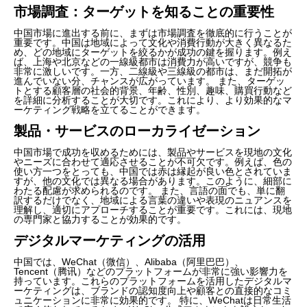
市場調査：ターゲットを知ることの重要性
中国市場に進出する前に、まずは市場調査を徹底的に行うことが
重要です。中国は地域によって文化や消費行動が大きく異なるた
め、どの地域にターゲットを絞るかが成功の鍵を握ります。例え
ば、上海や北京などの一線級都市は消費力が高いですが、競争も
非常に激しいです。一方、二線級や三線級の都市は、まだ開拓が
進んでいない分、チャンスが広がっています。 また、ターゲッ
トとする顧客層の社会的背景、年齢、性別、趣味、購買行動など
を詳細に分析することが大切です。これにより、より効果的なマ
ーケティング戦略を立てることができます。
製品・サービスのローカライゼーション
中国市場で成功を収めるためには、製品やサービスを現地の文化
やニーズに合わせて適応させることが不可欠です。例えば、色の
使い方一つをとっても、中国では赤は縁起が良い色とされていま
すが、他の文化では異なる場合があります。このように、細部に
わたる配慮が求められるのです。 また、言語の面でも、単に翻
訳するだけでなく、地域による言葉の違いや表現のニュアンスを
理解し、適切にアプローチすることが重要です。これには、現地
の専門家と協力することが効果的です。
デジタルマーケティングの活用
中国では、WeChat（微信）、Alibaba（阿里巴巴）、
Tencent（腾讯）などのプラットフォームが非常に強い影響力を
持っています。これらのプラットフォームを活用したデジタルマ
ーケティングは、ブランドの認知度向上や顧客との直接的なコミ
ュニケーションに非常に効果的です。 特に、WeChatは日常生活