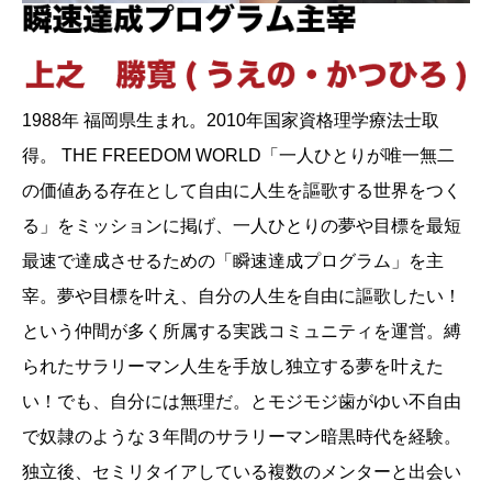
1988年 福岡県生まれ。2010年国家資格理学療法士取
得。 THE FREEDOM WORLD「一人ひとりが唯一無二
の価値ある存在として自由に人生を謳歌する世界をつく
る」をミッションに掲げ、一人ひとりの夢や目標を最短
最速で達成させるための「瞬速達成プログラム」を主
宰。夢や目標を叶え、自分の人生を自由に謳歌したい！
という仲間が多く所属する実践コミュニティを運営。縛
られたサラリーマン人生を手放し独立する夢を叶えた
い！でも、自分には無理だ。とモジモジ歯がゆい不自由
で奴隷のような３年間のサラリーマン暗黒時代を経験。
独立後、セミリタイアしている複数のメンターと出会い