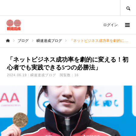
SEARCH
ログイン
ブログ
瞬速達成ブログ
「ネットビジネス成功率を劇的に変える！初心者でも実践できる5つの必勝法」
ホーム
「ネットビジネス成功率を劇的に変える！初
心者でも実践できる5つの必勝法」
2024.06.19
瞬速達成ブログ
閲覧数：16