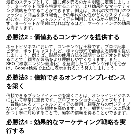
最初のステップとして、誰に何を売るのかを明確に定義しましょ
う。ターゲット市場を特定することで、より効果的なマーケティ
ング戦略を立てることができます。例えば、20代の女性向けのフ
ァッション商品を扱う場合、その年代の女性がどんなスタイルを
好むか、どのソーシャルメディアを利用しているかを研究しま
す。ターゲットが明確になればなるほど、マーケティングの効果
も高まります。
必勝法2：価値あるコンテンツを提供する
ネットビジネスにおいて、コンテンツは王様です。ブログ記事、
ビデオ、ポッドキャストなど、様々な形式で価値ある情報を提供
しましょう。例えば、製品の使用方法を説明するビデオを作成す
ることで、顧客が製品をより理解しやすくなります。また、
SEO（検索エンジン最適化）を意識したコンテンツ作りを心が
け、Google検索で上位に表示されるよう努力しましょう。
必勝法3：信頼できるオンラインプレゼンス
を築く
信頼できるブランドイメージを築くことは、オンラインビジネス
において非常に重要です。プロフェッショナルなウェブサイト、
一貫性のあるソーシャルメディアの使用、顧客からのポジティブ
なレビューなどが信頼性を高めます。また、顧客サービスに迅速
かつ丁寧に対応することで、顧客の信頼を得ることができます。
必勝法4：効果的なマーケティング戦略を実
行する