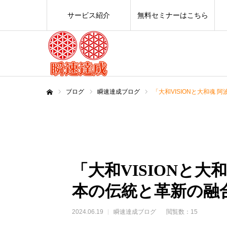
サービス紹介
無料セミナーはこちら
ブログ
瞬速達成ブログ
「大和VISIONと大和魂
ホーム
「大和VISIONと
本の伝統と革新の融
2024.06.19
瞬速達成ブログ
閲覧数：15