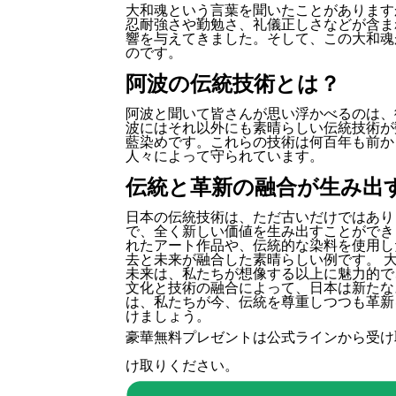
大和魂という言葉を聞いたことがあります
忍耐強さや勤勉さ、礼儀正しさなどが含ま
響を与えてきました。そして、この大和魂が
のです。
阿波の伝統技術とは？
阿波と聞いて皆さんが思い浮かべるのは、
波にはそれ以外にも素晴らしい伝統技術が
藍染めです。これらの技術は何百年も前か
人々によって守られています。
伝統と革新の融合が生み出
日本の伝統技術は、ただ古いだけではあり
で、全く新しい価値を生み出すことができ
れたアート作品や、伝統的な染料を使用し
去と未来が融合した素晴らしい例です。 大
未来は、私たちが想像する以上に魅力的で
文化と技術の融合によって、日本は新たな
は、私たちが今、伝統を尊重しつつも革新
けましょう。
豪華無料プレゼントは
公式ライン
から受け
け取りください。