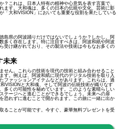
か？これは、日本人特有の精神や心意気を表す言葉で、
れます。大和魂は、多くの日本の伝統や文化、芸術に影
「大和VISION」においても重要な役割を果たしている
徳島県の阿波踊りだけではないでしょうか？しかし、阿
数多く存在します。特に注目すべきは、阿波和紙や阿波
ら受け継がれており、その製法や技術は今もなお多くの
す未来
ません。これらの技術を現代の技術と組み合わせること
ます。例えば、阿波和紙に現代のデジタル技術を取り入
たファッションアイテムなどがあります。これらは、過
和VISIONと大和魂、そして阿波の伝統技術が織りなす
、多くの可能性を秘めています。このような素晴らしい
ステージへと進むことができるでしょう。未来への扉
を恐れずに進むことで開かれます。この旅に一緒に出か
取ることが可能です。今すぐ、豪華無料プレゼントを受