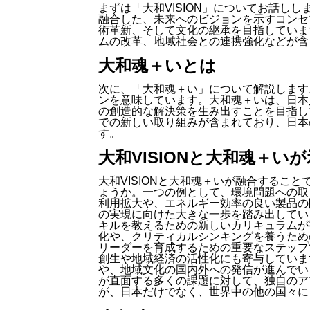
まずは「大和VISION」についてお話しし
融合した、未来へのビジョンを示すコンセ
術革新、そして文化の継承を目指していま
ムの改革、地域社会との連携強化などが含
大和魂＋いとは
次に、「大和魂＋い」について解説します
ンを意味しています。大和魂＋いは、日本
の創造的な解決策を生み出すことを目指し
での新しい取り組みが含まれており、日本
す。
大和VISIONと大和魂＋い
大和VISIONと大和魂＋いが融合するこ
ょうか。一つの例として、環境問題への取
利用拡大や、エネルギー効率の良い製品の
の実現に向けた大きな一歩を踏み出してい
キルを教えるための新しいカリキュラムが
化や、クリティカルシンキングを養うため
リーダーを育成するための重要なステップ
創生や地域経済の活性化にも寄与していま
や、地域文化の国内外への発信が進んでいま
が直面する多くの課題に対して、独自のア
が、日本だけでなく、世界中の他の国々に