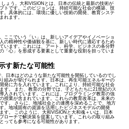
ましょう。大和VISIONとは、日本の伝統と最新の技術が
プトです。このビジョンは、持続可能な社会の構築、技
す。具体的には、環境に優しい技術の開発、教育システ
まれます。
。ここでいう「い」は、新しいアイデアやイノベーショ
人の精神性や価値観を基に、新しい時代に適応するため
ています。これには、アート、科学、ビジネスの各分野
の「心」を形成する要素として重要な役割を担っていま
が示す新たな可能性
とで、日本はどのような新たな可能性を開拓しているのでし
り組みが挙げられます。日本は、再生可能エネルギーの
開発に力を入れています。これにより、持続可能な社会
ます。 また、教育の分野では、子どもたちに21世紀のス
導入されています。これには、プログラミング教育の強
の授業が含まれています。これらの教育改革は、未来の
です。 さらに、地域社会との連携を深めることで、地方
す。地域固有の資源を活用したビジネスモデルの開発
す。 このように、大和VISIONと大和魂＋いは、日本
プローチで解決策を提案しています。これらの取り組み
とっても参考になる可能性があります。