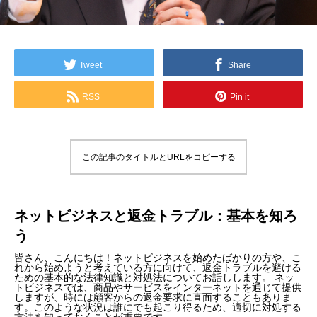
Tweet
Share
RSS
Pin it
この記事のタイトルとURLをコピーする
ネットビジネスと返金トラブル：基本を知ろ
う
皆さん、こんにちは！ネットビジネスを始めたばかりの方や、こ
れから始めようと考えている方に向けて、返金トラブルを避ける
ための基本的な法律知識と対処法についてお話しします。 ネッ
トビジネスでは、商品やサービスをインターネットを通じて提供
しますが、時には顧客からの返金要求に直面することもありま
す。このような状況は誰にでも起こり得るため、適切に対処する
方法を知っておくことが重要です。