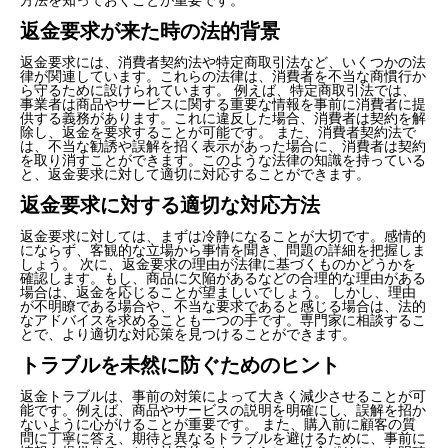
返金要求が来た時の法的背景
返金要求には、消費者契約法や特定商取引法など、いくつかの法
律が関連しています。これらの法律は、消費者を不当な商慣行か
ら守るために設けられています。 例えば、特定商取引法では、
事業者は商品やサービスに関する重要な情報を事前に消費者に提
供する義務があります。これに違反した場合、消費者は契約を解
除し、返金を要求することが可能です。 また、消費者契約法で
は、不当な勧誘や誤解を招く表示があった場合に、消費者は契約
を取り消すことができます。このような法律の知識を持っている
と、返金要求に対して適切に対応することができます。
返金要求に対する適切な対応方法
返金要求に対しては、まずは冷静になることが大切です。感情的
にならず、客観的な立場から事情を聞き、問題の詳細を把握しま
しょう。 次に、返金要求の理由が法律に基づくものかどうかを
確認します。もし、商品に欠陥があるなどの合理的な理由がある
場合は、返金を応じることが望ましいでしょう。 しかし、理由
が不明瞭である場合や、不当な要求であると感じる場合は、法的
なアドバイスを求めることも一つの手です。専門家に相談するこ
とで、より適切な対応策を見つけることができます。
トラブルを未然に防ぐためのヒント
返金トラブルは、事前の対策によって大きく減少させることが可
能です。例えば、商品やサービスの説明を明確にし、誤解を招か
ないように心がけることが重要です。 また、購入前に顧客の質
問に丁寧に答え、期待と異なるトラブルを避けるために、事前に