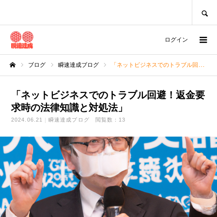
SEARCH
ログイン
ブログ
瞬速達成ブログ
「ネットビジネスでのトラブル回避！返金要求時の法律知識と対処法」
ホーム
「ネットビジネスでのトラブル回避！返金要
求時の法律知識と対処法」
2024.06.21
瞬速達成ブログ
閲覧数：13