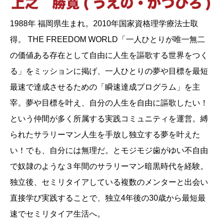
1988年 福岡県生まれ。2010年国家資格理学療法士取
得。 THE FREEDOM WORLD「一人ひとりが唯一無二
の価値ある存在として自由に人生を謳歌する世界をつく
る」をミッションに掲げ、一人ひとりの夢や目標を最短
最速で達成させるための「瞬速達成プログラム」を主
宰。夢や目標を叶え、自分の人生を自由に謳歌したい！
という仲間が多く所属する実践コミュニティを運営。縛
られたサラリーマン人生を手放し独立する夢を叶えた
い！でも、自分には無理だ。とモジモジ歯がゆい不自由
で奴隷のような３年間のサラリーマン暗黒時代を経験。
独立後、セミリタイアしている複数のメンターと出会い
直接学び実践することで、独立4年後の30歳から最短最
速でセミリタイア生活へ。