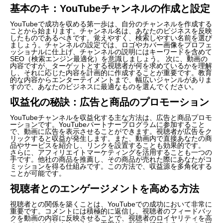
基本のキ：YouTubeチャンネルの作成と設定
YouTubeで成功を収める第一歩は、自分のチャンネルを作成する
ことから始まります。チャンネル名は、あなたのビジネスを反映
したものであるべきです。覚えやすく、検索しやすい名前を選び
ましょう。チャンネルの設定では、ロゴやカバー画像をプロフェ
ッショナルに仕上げ、チャンネルの説明にはキーワードを含めて
SEO（検索エンジン最適化）を意識しましょう。 次に、動画の
内容ですが、ターゲットとする視聴者が何を求めているかを理解
し、それに応じた内容を計画的に作成することが重要です。教育
的な内容からエンターテイメントまで、幅広いジャンルがありま
すので、あなたのビジネスに最適なものを選んでください。
収益化の秘訣：広告と商品のプロモーション
YouTubeチャンネルを収益化する主な方法は、広告と商品プロモ
ーションです。YouTubeパートナープログラムに参加すること
で、動画に広告を表示させることができます。視聴者が広告をク
リックすると収益が発生します。また、動画内で直接あなたの商
品やサービスを紹介し、リンクを設置することも効果的です。
さらに、アフィリエイトマーケティングを活用することも一つの
手です。他社の商品を推薦し、その商品が売れた際にあなたがコ
ミッションを得る仕組みです。この方法で、収益源を多角化する
ことが可能です。
視聴者とのエンゲージメントを高める方法
視聴者との関係を築くことは、YouTubeでの成功において非常に
重要です。コメントには積極的に返信し、視聴者のフィードバッ
クを動画の内容に反映させることで、視聴者のロイヤリティを高