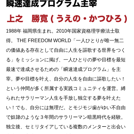
1988年 福岡県生まれ。2010年国家資格理学療法士取
得。 THE FREEDOM WORLD「一人ひとりが唯一無二
の価値ある存在として自由に人生を謳歌する世界をつく
る」をミッションに掲げ、一人ひとりの夢や目標を最短
最速で達成させるための「瞬速達成プログラム」を主
宰。夢や目標を叶え、自分の人生を自由に謳歌したい！
という仲間が多く所属する実践コミュニティを運営。縛
られたサラリーマン人生を手放し独立する夢を叶えた
い！でも、自分には無理だ。とモジモジ歯がゆい不自由
で奴隷のような３年間のサラリーマン暗黒時代を経験。
独立後、セミリタイアしている複数のメンターと出会い